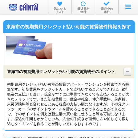
お部屋を探す
気になる
最近見た
保存中の
リスト
物件
条件
沿線・駅から
東海市の初期費用クレジット払い可能の賃貸物件情報を探す
住所から
家賃相場から
通勤通学時間から
物件特集から
東海市の初期費用クレジット払い可能の賃貸物件のポイント
不動産会社から
初期費用クレジット払い可能の賃貸アパート・マンションを検索できる特
集です。初期費用をクレジットカードで支払いすることができれば、銀行
TOP
振込の支払いと違い、現金がすぐには準備できなくても支払えることが大
きなメリットです。また初期費用は、敷金や礼金、仲介手数料、前家賃、
火災保険料等と合わせるとある程度の支払い額になりますが、その分クレ
ジットカードのポイントやマイルを貯めることができることができるの
で、そのポイントを例えば新生活の買い物に使うこと等も可能になりま
す。振込の手間もかからない為、入金の手続きが面倒な方や忙しくて振り
込むタイミングを作ることが難しい方にもおすすめです。