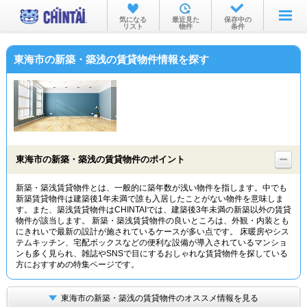
お部屋を探す
気になる
最近見た
保存中の
リスト
物件
条件
沿線・駅から
東海市の新築・築浅の賃貸物件情報を探す
住所から
家賃相場から
通勤通学時間から
物件特集から
東海市の新築・築浅の賃貸物件のポイント
不動産会社から
新築・築浅賃貸物件とは、一般的に築年数が浅い物件を指します。中でも
新築賃貸物件は建築後1年未満で誰も入居したことがない物件を意味しま
TOP
す。また、築浅賃貸物件はCHINTAIでは、建築後3年未満の新築以外の賃貸
物件が該当します。 新築・築浅賃貸物件の良いところは、外観・内装とも
にきれいで最新の設計が施されているケースが多い点です。 床暖房やシス
テムキッチン、宅配ボックスなどの便利な設備が導入されているマンショ
ンも多く見られ、雑誌やSNSで目にするおしゃれな賃貸物件を探している
方におすすめの特集ページです。
東海市の新築・築浅の賃貸物件のオススメ情報を見る