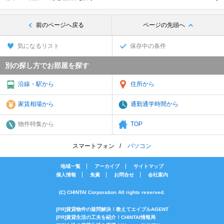
前のページへ戻る
ページの先頭へ
気になるリスト
保存中の条件
別の探し方でお部屋を探す
沿線・駅から
住所から
家賃相場から
通勤通学時間から
物件特集から
TOP
スマートフォン
パソコン
地域一覧
アーカイブ
サイトマップ
個人情報
免責
お問合せ
会社案内
(C) CHINTAI Corporation All rights reserved.
[PR]賃貸物件の疑問解決！教えてエイブルAGENT
[PR]賃貸生活の工夫を紹介！CHINTAI情報局