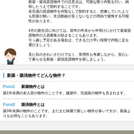
新築・築浅賃貸物件での注意点は、可能な限り内覧を行い、納
得したうえで契約することです。
未完成の賃貸物件を内覧なしで契約すると、想像していたより
も部屋が狭い、生活動線が良くないなどの理由で後悔する可能
性があります。
4月の新生活に向けては、前年の年末から年明けにかけて新築賃
貸物件の入居募集が始まることもあります。
引っ越し予定がある場合は、できるだけ早い段階で内覧に足を
運びましょう。
見た目のきれいさだけでなく、実用性も考慮しながら、安心し
て暮らせる新築・築浅賃貸物件を探しましょう。
新築・築浅物件てどんな物件？
Point1
新築物件とは
築1年未満の未入居の物件のことです。建築中、完成前の物件も含まれます。
Point2
築浅物件とは
築3年未満の物件のことです。まだまだ綺麗で新しい物件が多いですが、新築よ
りもお得なこともあります。