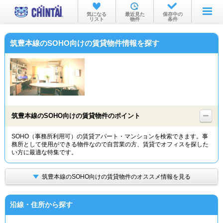
お部屋を探す
気になる
最近見た
保存中の
リスト
物件
条件
沿線・駅から
筑豊本線のSOHO向けの賃貸物件情報を探す
住所から
家賃相場から
通勤通学時間から
物件特集から
筑豊本線のSOHO向けの賃貸物件のポイント
不動産会社から
SOHO（事務所利用可）の賃貸アパート・マンションを検索できます。事
務所として使用ができる物件なので自営業の方、賃貸でオフィスを探した
TOP
い方に最適な特集です。
筑豊本線のSOHO向けの賃貸物件のオススメ情報を見る
沿線・住所から探す