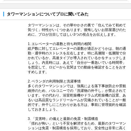
タワーマンションについてプロに聞いてみた
タワーマンションは、その華やかさの裏で「住んでみて初めて
気づく」特性がいくつかあります。後悔しないお部屋選びのた
めに、プロが注目してほしい3つの視点をお伝えします。
1. エレベーターの基数と待ち時間の相関
総戸数に対してエレベーターの基数が適正かどうかは、朝の通
勤・通学時のストレスを左右します。特に高層階・低層階で分
かれているか、高速タイプが導入されているかをチェックしま
しょう。内見時には、あえて「自分が一番急いでいる時間帯」
を想定して、ロビーから玄関までの動線を確認することをおす
すめします。
2. ベランダの利用制限と洗濯事情
多くのタワーマンションでは、強風による落下事故防止や景観
維持のため、バルコニーでの「洗濯物の外干し」が禁止されて
います。その代わり、浴室乾燥機やドラム式乾燥機の設置、あ
るいは高品質なランドリールームが完備されていることが一般
的です。外干しにこだわりがある方は、事前に管理規約を確認
しておきましょう。
3. 「災害時」の備えと最新の免震・制震構造
「揺れが怖い」という不安を解消するため、最新のタワーマン
ションは免震・制震構造を採用しており、安全性は非常に高く