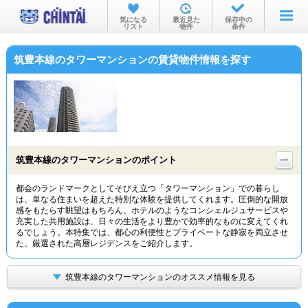
お部屋を探す
気になる
最近見た
保存中の
リスト
物件
条件
沿線・駅から
筑豊本線のタワーマンションの賃貸物件情報を探す
住所から
家賃相場から
通勤通学時間から
物件特集から
筑豊本線のタワーマンションのポイント
不動産会社から
都会のランドマークとしてそびえ立つ「タワーマンション」での暮らし
は、単なる住まいを超えた特別な体験を提供してくれます。圧倒的な開放
TOP
感をもたらす眺望はもちろん、ホテルのようなコンシェルジュサービスや
充実した共用施設は、日々の生活をより豊かで効率的なものに変えてくれ
るでしょう。本特集では、都心の利便性とプライベートな静寂を両立させ
た、厳選された高層レジデンスをご紹介します。
筑豊本線のタワーマンションのオススメ情報を見る