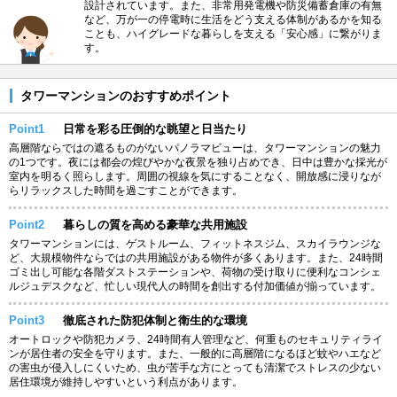
設計されています。また、非常用発電機や防災備蓄倉庫の有無
など、万が一の停電時に生活をどう支える体制があるかを知る
ことも、ハイグレードな暮らしを支える「安心感」に繋がりま
す。
タワーマンションのおすすめポイント
Point1
日常を彩る圧倒的な眺望と日当たり
高層階ならではの遮るものがないパノラマビューは、タワーマンションの魅力
の1つです。夜には都会の煌びやかな夜景を独り占めでき、日中は豊かな採光が
室内を明るく照らします。周囲の視線を気にすることなく、開放感に浸りなが
らリラックスした時間を過ごすことができます。
Point2
暮らしの質を高める豪華な共用施設
タワーマンションには、ゲストルーム、フィットネスジム、スカイラウンジな
ど、大規模物件ならではの共用施設がある物件が多くあります。また、24時間
ゴミ出し可能な各階ダストステーションや、荷物の受け取りに便利なコンシェ
ルジュデスクなど、忙しい現代人の時間を創出する付加価値が揃っています。
Point3
徹底された防犯体制と衛生的な環境
オートロックや防犯カメラ、24時間有人管理など、何重ものセキュリティライ
ンが居住者の安全を守ります。また、一般的に高層階になるほど蚊やハエなど
の害虫が侵入しにくいため、虫が苦手な方にとっても清潔でストレスの少ない
居住環境が維持しやすいという利点があります。