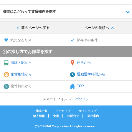
都市にこだわって賃貸物件を探す
前のページへ戻る
ページの先頭へ
気になるリスト
保存中の条件
別の探し方でお部屋を探す
沿線・駅から
住所から
家賃相場から
通勤通学時間から
物件特集から
TOP
スマートフォン
パソコン
地域一覧
アーカイブ
サイトマップ
個人情報
免責
お問合せ
会社案内
(C) CHINTAI Corporation All rights reserved.