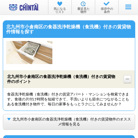
お部屋を探す
気になる
最近見た
保存中の
リスト
物件
条件
沿線・駅から
北九州市小倉南区の食器洗浄乾燥機（食洗機）付きの賃貸物
住所から
件情報を探す
家賃相場から
通勤通学時間から
物件特集から
北九州市小倉南区の食器洗浄乾燥機（食洗機）付きの賃貸物
不動産会社から
件のポイント
TOP
食器洗浄乾燥機（食洗機）付きの賃貸アパート・マンションを検索できま
す。食後の片付け時間を短縮できて、手洗いよりも節水につながることも
ある食洗機付き物件で、毎日の家事をもっとラクにしてみませんか？
北九州市小倉南区の食器洗浄乾燥機（食洗機）付きの賃貸物件のオスス
メ情報を見る