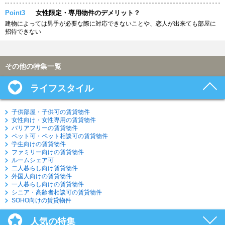
Point3
女性限定・専用物件のデメリット？
建物によっては男手が必要な際に対応できないことや、恋人が出来ても部屋に
招待できない
その他の特集一覧
ライフスタイル
子供部屋・子供可の賃貸物件
女性向け・女性専用の賃貸物件
バリアフリーの賃貸物件
ペット可・ペット相談可の賃貸物件
学生向けの賃貸物件
ファミリー向けの賃貸物件
ルームシェア可
二人暮らし向け賃貸物件
外国人向けの賃貸物件
一人暮らし向けの賃貸物件
シニア・高齢者相談可の賃貸物件
SOHO向けの賃貸物件
人気の特集