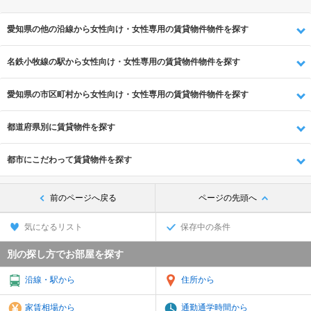
愛知県の他の沿線から女性向け・女性専用の賃貸物件物件を探す
名鉄小牧線の駅から女性向け・女性専用の賃貸物件物件を探す
愛知県の市区町村から女性向け・女性専用の賃貸物件物件を探す
都道府県別に賃貸物件を探す
都市にこだわって賃貸物件を探す
前のページへ戻る
ページの先頭へ
気になるリスト
保存中の条件
別の探し方でお部屋を探す
沿線・駅から
住所から
家賃相場から
通勤通学時間から