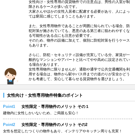
女性向け・女性専用の賃貸物件での注意点は、男性の入室が制
限されるケースが多い点です。
大家さんやほかの女性入居者に配慮する必要があり、人によっ
ては窮屈に感じてしまうこともあります。
また、女性専用物件であることが周囲に知られている場合、防
犯対策が施されていても、悪意のある第三者に狙われやすくな
る可能性がある点にも注意が必要です。
そのため、物件の設備に加えて、個別に防犯対策を行うケース
もあります。
さらに、防犯・セキュリティ設備が充実している分、家賃が一
般的なマンションやアパートと比べてやや高めに設定されてい
る場合があります。
女性専用物件に限りませんが、通勤や通学で公共交通機関を利
用する場合は、物件から駅やバス停までの道のりが安全かどう
かも考慮して、安心して暮らせる賃貸物件を選びましょう。
女性向け・女性専用物件特集のポイント
Point1
女性限定・専用物件のメリット その１
建物内に女性しかいないため、ご両親も安心！
Point2
女性限定・専用物件のメリット その2
女性を想定したつくりの物件もあり、インテリアやキッチン周りも充実！