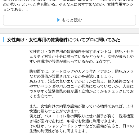
のが怖い」といった声も挙がる。そんな人におすすめなのが、女性専用マンシ
ョンである。...
もっと読む
女性向け・女性専用の賃貸物件についてプロに聞いてみた
女性向け・女性専用の賃貸物件を探すポイントは、防犯・セキ
ュリティ対策が十分に整っているかどうかと、女性が暮らしや
すい住環境や設備が備わっているかの、2点です。
防犯面では、オートロックやカメラ付きドアホン、防犯カメラ
などの設備が設置されているかを確認しましょう。
あわせて、治安の良いエリアかどうかに加え、侵入経路になり
やすいベランダやバルコニーが死角になっていないか、人目に
つきやすく近隣住民の目が届く立地かどうかもチェックしてお
くと安心です。
また、女性向けの内装や設備が整っている物件であれば、より
快適に暮らすことができます。
例えば、バス・トイレ別の間取りは使い勝手が良く、洗濯機置
き場が室内であれば、冬場でも快適に利用できます。
そのほか、シャンプードレッサーなどの設備があると、日々の
生活の利便性がさらに高まります。