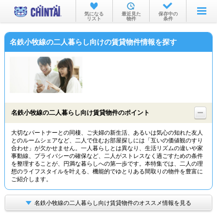
お部屋を探す
気になる
最近見た
保存中の
リスト
物件
条件
沿線・駅から
名鉄小牧線の二人暮らし向けの賃貸物件情報を探す
住所から
家賃相場から
通勤通学時間から
物件特集から
名鉄小牧線の二人暮らし向け賃貸物件のポイント
不動産会社から
大切なパートナーとの同棲、ご夫婦の新生活、あるいは気心の知れた友人
とのルームシェアなど、二人で住むお部屋探しには「互いの価値観のすり
TOP
合わせ」が欠かせません。一人暮らしとは異なり、生活リズムの違いや家
事動線、プライバシーの確保など、二人がストレスなく過ごすための条件
を整理することが、円満な暮らしへの第一歩です。本特集では、二人の理
想のライフスタイルを叶える、機能的でゆとりある間取りの物件を豊富に
ご紹介します。
名鉄小牧線の二人暮らし向け賃貸物件のオススメ情報を見る