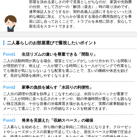
部屋を決める楽しさの中で見落としがちなのが、家賃や光熱費
の分担、そして万が一の「解消（退去）」時の取り決めです。
連帯保証人をどうするか、契約名義人は誰にするかといった法
的な確認に加え、どちらかが退去する場合の費用負担などを事
前に話し合っておくことで、トラブルを未然に防ぎ、安心して
新生活をスタートできます。
二人暮らしのお部屋選びで重視したいポイント
Point1
生活リズムの違いを尊重できる「間取り」
二人の活動時間が異なる場合、寝室とリビングがしっかり分かれている間取り
が理想的です。例えば、一人が寝ている時間にもう一人がリビングで作業をし
ても物音が気にならないような配置を選ぶことで、互いの睡眠や休息を妨げ
ず、良好な関係を維持しやすくなります。
Point2
家事の負担を減らす「水回りの利便性」
二人分の調理や洗濯を効率よくこなすためには、水回りのスペックが重要で
す。二人が同時に並べる広さのキッチンや、朝の準備時間が重なっても困らな
い独立洗面台、十分な容量の冷蔵庫置き場があるかなど、実際の家事動線をイ
メージして選ぶことで、日々の些細なストレスを軽減できます。
Point3
将来を見据えた「収納スペース」の確保
二人暮らしを始めると、持ち物の量は単純に二倍以上になります。クローゼッ
トやシューズボックスの容量が不足していると、居住スペースが荷物で圧迫さ
れ、快適さが損なわれてしまいます。あらかじめ「誰がどこの収納を使うか」