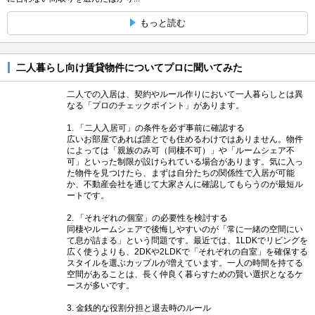
もっと読む
二人暮らし向け賃貸物件についてプロに聞いてみた
二人での入居は、契約やルール作りにおいて一人暮らしとは異
なる「プロのチェックポイント」があります。
1. 「二人入居可」の条件を必ず事前に確認する
広いお部屋であれば誰とでも住めるわけではありません。物件
によっては「親族のみ可（同棲不可）」や「ルームシェア不
可」といった制限が設けられている場合があります。気に入っ
た物件を見つけたら、まずは自分たちの関係性で入居が可能
か、不動産会社を通じて大家さんに確認してもらうのが最短ル
ートです。
2. 「それぞれの個室」の必要性を検討する
同棲やルームシェアで後悔しやすいのが「常に一緒の空間にい
て息が詰まる」という問題です。最近では、1LDKでリビングを
広く使うよりも、2DKや2LDKで「それぞれの自室」を確保する
スタイルを選ぶカップルが増えています。一人の時間を持てる
空間があることは、長く仲良く暮らすための賢い選択となるケ
ースが多いです。
3. 金銭的な役割分担と退去時のルール