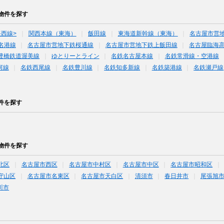
物件を探す
央西線>
関西本線（東海）
飯田線
東海道新幹線（東海）
名古屋市営
名港線
名古屋市営地下鉄桜通線
名古屋市営地下鉄上飯田線
名古屋臨海高
豊橋鉄道渥美線
ゆとりーとライン
名鉄名古屋本線
名鉄常滑線・空港線
河線
名鉄西尾線
名鉄豊川線
名鉄知多新線
名鉄築港線
名鉄瀬戸線
件を探す
物件を探す
北区
名古屋市西区
名古屋市中村区
名古屋市中区
名古屋市昭和区
守山区
名古屋市名東区
名古屋市天白区
清須市
春日井市
尾張旭
川市