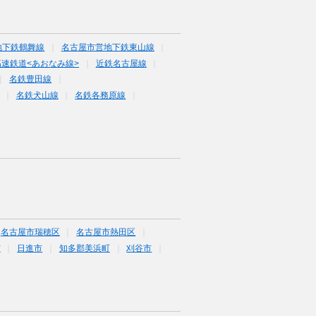
地下鉄鶴舞線
名古屋市営地下鉄東山線
速鉄道<あおなみ線>
近鉄名古屋線
名鉄豊田線
名鉄犬山線
名鉄各務原線
名古屋市瑞穂区
名古屋市熱田区
市
日進市
知多郡美浜町
刈谷市