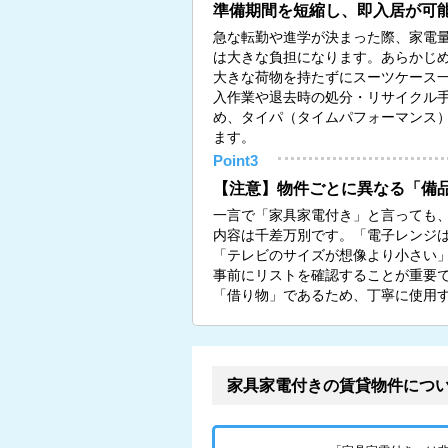
準備期間を短縮し、即入居が可
急な転勤や進学が決まった際、家電
は大きな負担になります。あらかじ
大きな荷物を持たずにスーツケース
入作業や退去時の処分・リサイクル
め、タイパ（タイムパフォーマンス
ます。
Point3
【注意】物件ごとに異なる「備
一言で「家具家電付き」と言っても
内容は千差万別です。「電子レンジ
「テレビのサイズが想像より小さい
事前にリストを確認することが重要
「借り物」であるため、丁寧に使用
家具家電付きの賃貸物件につ