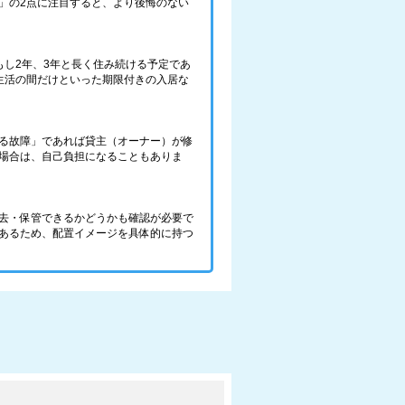
」の2点に注目すると、より後悔のない
し2年、3年と長く住み続ける予定であ
生活の間だけといった期限付きの入居な
る故障」であれば貸主（オーナー）が修
場合は、自己負担になることもありま
去・保管できるかどうかも確認が必要で
あるため、配置イメージを具体的に持つ