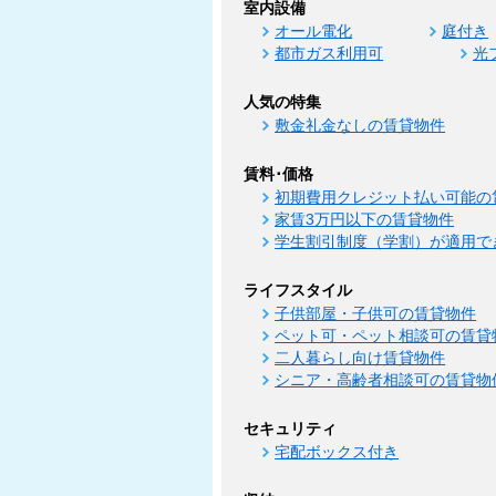
室内設備
オール電化
庭付き
都市ガス利用可
光
人気の特集
敷金礼金なしの賃貸物件
賃料･価格
初期費用クレジット払い可能の
家賃3万円以下の賃貸物件
学生割引制度（学割）が適用で
ライフスタイル
子供部屋・子供可の賃貸物件
ペット可・ペット相談可の賃貸
二人暮らし向け賃貸物件
シニア・高齢者相談可の賃貸物
セキュリティ
宅配ボックス付き