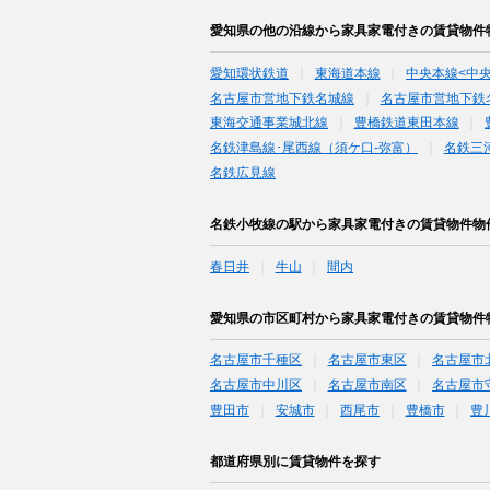
愛知県の他の沿線から家具家電付きの賃貸物件
愛知環状鉄道
東海道本線
中央本線<中
名古屋市営地下鉄名城線
名古屋市営地下鉄
東海交通事業城北線
豊橋鉄道東田本線
名鉄津島線･尾西線（須ケ口-弥富）
名鉄三
名鉄広見線
名鉄小牧線の駅から家具家電付きの賃貸物件物
春日井
牛山
間内
愛知県の市区町村から家具家電付きの賃貸物件
名古屋市千種区
名古屋市東区
名古屋市
名古屋市中川区
名古屋市南区
名古屋市
豊田市
安城市
西尾市
豊橋市
豊
都道府県別に賃貸物件を探す