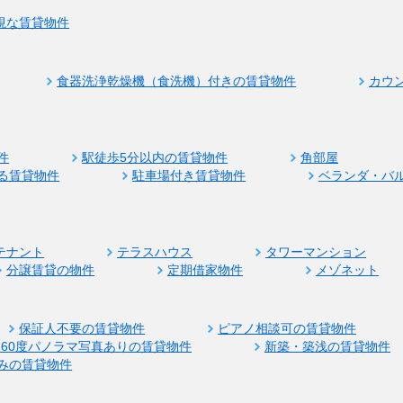
視な賃貸物件
食器洗浄乾燥機（食洗機）付きの賃貸物件
カウ
件
駅徒歩5分以内の賃貸物件
角部屋
る賃貸物件
駐車場付き賃貸物件
ベランダ・バ
テナント
テラスハウス
タワーマンション
分譲賃貸の物件
定期借家物件
メゾネット
保証人不要の賃貸物件
ピアノ相談可の賃貸物件
360度パノラマ写真ありの賃貸物件
新築・築浅の賃貸物件
みの賃貸物件