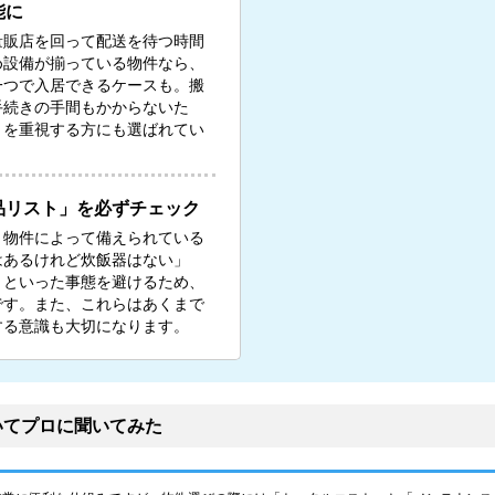
能に
量販店を回って配送を待つ時間
め設備が揃っている物件なら、
一つで入居できるケースも。搬
手続きの手間もかからないた
）を重視する方にも選ばれてい
品リスト」を必ずチェック
、物件によって備えられている
はあるけれど炊飯器はない」
」といった事態を避けるため、
です。また、これらはあくまで
する意識も大切になります。
いてプロに聞いてみた