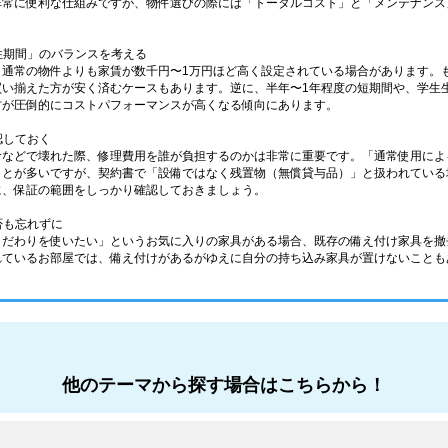
非常に便利な仕組みですが、物件選びの際には「トータルコスト」と「メンテナンス
居住期間」のバランスを考える
通常の物件よりも家賃が数千円〜1万円ほど高く設定されている場合があります。も
買い揃えた方が安く済むケースもあります。逆に、半年〜1年程度の短期間や、学生
方が圧倒的にコストパフォーマンスが高くなる傾向にあります。
認しておく
命などで壊れた際、修理費用を誰が負担するのかは非常に重要です。「通常使用によ
ことが多いですが、契約書で「設備ではなく残置物（無償貸与品）」と扱われている
に、保証の範囲をしっかり確認しておきましょう。
否も忘れずに
こだわりを使いたい」というお気に入りの家具がある場合、既存の備え付け家具を撤
れているお部屋では、備え付けがあるがゆえに自分の持ち込み家具が置けないことも
他のテーマから探す場合はこちらから！