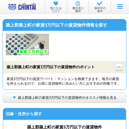
お部屋を探す
気になる
最近見た
保存中の
リスト
物件
条件
沿線・駅から
築上郡築上町の家賃3万円以下の賃貸物件情報を探す
住所から
家賃相場から
通勤通学時間から
物件特集から
築上郡築上町の家賃3万円以下の賃貸物件のポイント
不動産会社から
家賃3万円以下の賃貸アパート・マンションを検索できます。毎月の家賃
を抑えられるので、お得に賃貸物件に住みたい方におすすめの特集です。
TOP
築上郡築上町の家賃3万円以下の賃貸物件のオススメ情報を見る
沿線・住所から探す
築上郡築上町の家賃3万円以下の賃貸物件