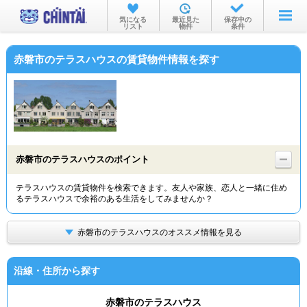
お部屋を探す
気になる
最近見た
保存中の
リスト
物件
条件
沿線・駅から
赤磐市のテラスハウスの賃貸物件情報を探す
住所から
家賃相場から
通勤通学時間から
物件特集から
赤磐市のテラスハウスのポイント
不動産会社から
テラスハウスの賃貸物件を検索できます。友人や家族、恋人と一緒に住め
るテラスハウスで余裕のある生活をしてみませんか？
TOP
赤磐市のテラスハウスのオススメ情報を見る
沿線・住所から探す
赤磐市のテラスハウス