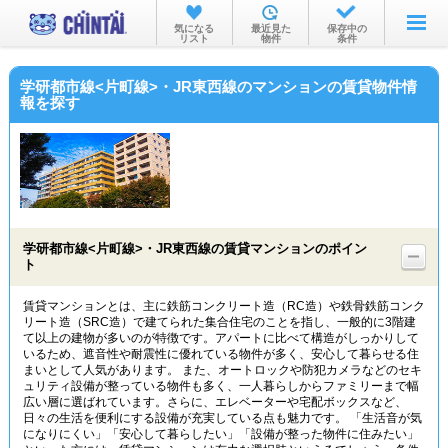
お部屋を探す
気になる
最近見た
保存中の
リスト
物件
条件
沿線・駅から
学研都市線<片町線>・JR東西線のマンションの賃貸物件情
住所から
報を探す
家賃相場から
通勤通学時間から
物件特集から
学研都市線<片町線>・JR東西線の賃貸マンションのポイン
不動産会社から
ト
TOP
賃貸マンションとは、主に鉄筋コンクリート造（RC造）や鉄骨鉄筋コンク
リート造（SRC造）で建てられた集合住宅のことを指し、一般的に3階建
て以上の建物が多いのが特徴です。アパートに比べて構造がしっかりして
いるため、遮音性や耐震性に優れている物件が多く、安心して暮らせる住
まいとして人気があります。 また、オートロックや防犯カメラなどのセキ
ュリティ設備が整っている物件も多く、一人暮らしからファミリーまで幅
広い層に選ばれています。さらに、エレベーターや宅配ボックスなど、
日々の生活を便利にする設備が充実している点も魅力です。 「生活音が気
になりにくい」「安心して暮らしたい」「設備が整った物件に住みたい」