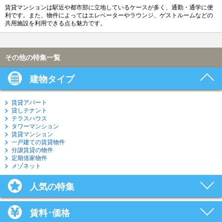
賃貸マンションは駅近や都市部に立地しているケースが多く、通勤・通学に便
利です。また、物件によってはエレベーターやラウンジ、ゲストルームなどの
共用施設を利用できる点も魅力です。
その他の特集一覧
建物タイプ
賃貸アパート
貸しテナント
テラスハウス
タワーマンション
賃貸マンション
一戸建ての賃貸物件
分譲賃貸の物件
定期借家物件
メゾネット
人気の特集
賃料･価格