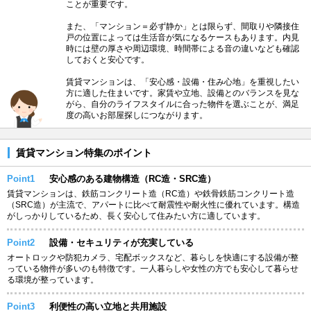
ことが重要です。
また、「マンション＝必ず静か」とは限らず、間取りや隣接住
戸の位置によっては生活音が気になるケースもあります。内見
時には壁の厚さや周辺環境、時間帯による音の違いなども確認
しておくと安心です。
賃貸マンションは、「安心感・設備・住み心地」を重視したい
方に適した住まいです。家賃や立地、設備とのバランスを見な
がら、自分のライフスタイルに合った物件を選ぶことが、満足
度の高いお部屋探しにつながります。
賃貸マンション特集のポイント
Point1
安心感のある建物構造（RC造・SRC造）
賃貸マンションは、鉄筋コンクリート造（RC造）や鉄骨鉄筋コンクリート造
（SRC造）が主流で、アパートに比べて耐震性や耐火性に優れています。構造
がしっかりしているため、長く安心して住みたい方に適しています。
Point2
設備・セキュリティが充実している
オートロックや防犯カメラ、宅配ボックスなど、暮らしを快適にする設備が整
っている物件が多いのも特徴です。一人暮らしや女性の方でも安心して暮らせ
る環境が整っています。
Point3
利便性の高い立地と共用施設