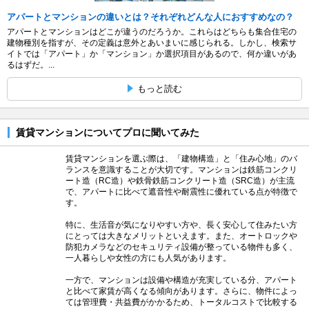
アパートとマンションの違いとは？それぞれどんな人におすすめなの？
アパートとマンションはどこが違うのだろうか。これらはどちらも集合住宅の
建物種別を指すが、その定義は意外とあいまいに感じられる。しかし、検索サ
イトでは「アパート」か「マンション」か選択項目があるので、何か違いがあ
るはずだ。...
もっと読む
賃貸マンションについてプロに聞いてみた
賃貸マンションを選ぶ際は、「建物構造」と「住み心地」のバ
ランスを意識することが大切です。マンションは鉄筋コンクリ
ート造（RC造）や鉄骨鉄筋コンクリート造（SRC造）が主流
で、アパートに比べて遮音性や耐震性に優れている点が特徴で
す。
特に、生活音が気になりやすい方や、長く安心して住みたい方
にとっては大きなメリットといえます。また、オートロックや
防犯カメラなどのセキュリティ設備が整っている物件も多く、
一人暮らしや女性の方にも人気があります。
一方で、マンションは設備や構造が充実している分、アパート
と比べて家賃が高くなる傾向があります。さらに、物件によっ
ては管理費・共益費がかかるため、トータルコストで比較する