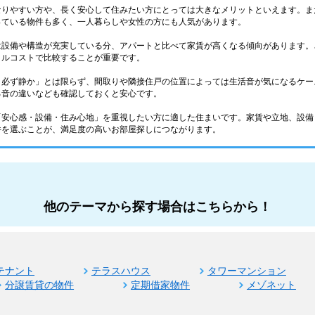
なりやすい方や、長く安心して住みたい方にとっては大きなメリットといえます。ま
っている物件も多く、一人暮らしや女性の方にも人気があります。
は設備や構造が充実している分、アパートと比べて家賃が高くなる傾向があります。
タルコストで比較することが重要です。
＝必ず静か」とは限らず、間取りや隣接住戸の位置によっては生活音が気になるケー
る音の違いなども確認しておくと安心です。
「安心感・設備・住み心地」を重視したい方に適した住まいです。家賃や立地、設備
件を選ぶことが、満足度の高いお部屋探しにつながります。
他のテーマから探す場合はこちらから！
テナント
テラスハウス
タワーマンション
分譲賃貸の物件
定期借家物件
メゾネット