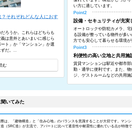
い方に適しています。
Point2
は？それぞれどんな人におす
設備・セキュリティが充実
オートロックや防犯カメラ、宅
のだろうか。これらはどちらも
る設備が整っている物件が多い
定義は意外とあいまいに感じら
方でも安心して暮らせる環境が
パート」か「マンション」か選
Point3
だ。...
利便性の高い立地と共用施
賃貸マンションは駅近や都市部
読む
勤・通学に便利です。また、物
ジ、ゲストルームなどの共用施
に聞いてみた
ぶ際は、「建物構造」と「住み心地」のバランスを意識することが大切です。マンシ
造（SRC造）が主流で、アパートに比べて遮音性や耐震性に優れている点が特徴