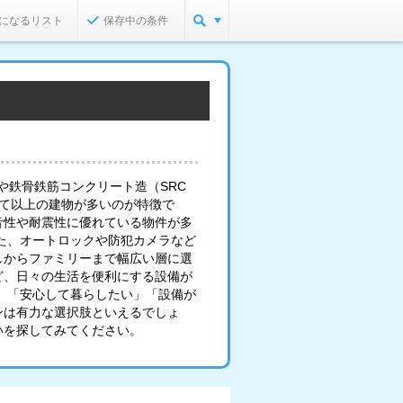
になるリスト
保存中の条件
や鉄骨鉄筋コンクリート造（SRC
建て以上の建物が多いのが特徴で
音性や耐震性に優れている物件が多
た、オートロックや防犯カメラなど
しからファミリーまで幅広い層に選
ど、日々の生活を便利にする設備が
」「安心して暮らしたい」「設備が
ンは有力な選択肢といえるでしょ
いを探してみてください。