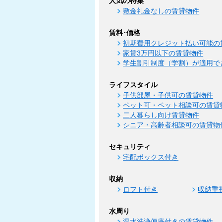
人気の特集
敷金礼金なしの賃貸物件
賃料･価格
初期費用クレジット払い可能の
家賃3万円以下の賃貸物件
学生割引制度（学割）が適用で
ライフスタイル
子供部屋・子供可の賃貸物件
ペット可・ペット相談可の賃貸
二人暮らし向け賃貸物件
シニア・高齢者相談可の賃貸物
セキュリティ
宅配ボックス付き
収納
ロフト付き
収納重
水周り
温水洗浄便座付きの賃貸物件