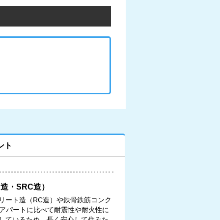
ント
造・SRC造）
リート造（RC造）や鉄骨鉄筋コンク
、アパートに比べて耐震性や耐火性に
しているため、長く安心して住みた