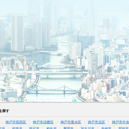
を探す
神戸市長田区
神戸市須磨区
神戸市垂水区
神戸市北区
神戸市中
田市
姫路市
明石市
相生市
豊岡市
加古川市
赤穂市
西脇市