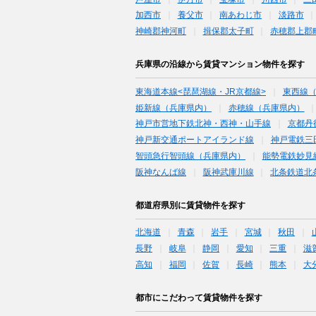
加西市
養父市
南あわじ市
淡路市
神崎郡神河町
揖保郡太子町
赤穂郡上郡
兵庫県の沿線から賃貸マンション物件を探す
東海道本線<琵琶湖線・JR京都線>
東西線
姫新線（兵庫県内）
赤穂線（兵庫県内）
神戸市営地下鉄北神・西神・山手線
京都丹
神戸新交通ポートアイランド線
神戸電鉄三
智頭急行智頭線（兵庫県内）
能勢電鉄妙見
阪神なんば線
阪神武庫川線
北条鉄道北
都道府県別に賃貸物件を探す
北海道
青森
岩手
宮城
秋田
長野
岐阜
静岡
愛知
三重
滋
高知
福岡
佐賀
長崎
熊本
大
都市にこだわって賃貸物件を探す