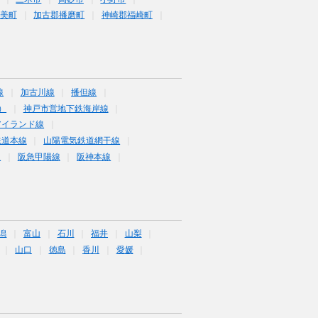
美町
加古郡播磨町
神崎郡福崎町
線
加古川線
播但線
）
神戸市営地下鉄海岸線
アイランド線
鉄道本線
山陽電気鉄道網干線
線
阪急甲陽線
阪神本線
潟
富山
石川
福井
山梨
山口
徳島
香川
愛媛