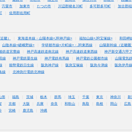
宍粟市
加東市
たつの市
川辺郡猪名川町
多可郡多可町
加古郡稲
町
佐用郡佐用町
（近畿）
東海道本線・山陽本線<JR神戸線>
福知山線<JR宝塚線>
和田岬
山陰本線<嵯峨野線>
学研都市線<片町線>・JR東西線
山陽新幹線（近畿圏
後鉄道宮豊線
神戸高速鉄道南北線
神戸高速鉄道東西線
神戸新交通六甲
田線
神戸電鉄粟生線
神戸電鉄有馬線
神戸電鉄公園都市線
山陽電気
線
能勢電鉄日生線
阪急神戸線
阪急宝塚線
阪急今津線
阪急伊丹
条線
北神急行電鉄北神線
山形
福島
茨城
栃木
群馬
埼玉
千葉
東京
神奈川
新
賀
京都
大阪
兵庫
奈良
和歌山
鳥取
島根
岡山
広島
分
宮崎
鹿児島
沖縄