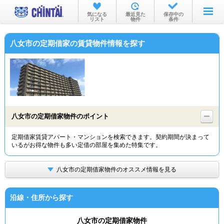
お部屋を探す
気になる
最近見た
保存中の
リスト
物件
条件
沿線・駅から
八女市の定期借家の賃貸物件情報を探す
住所から
家賃相場から
通勤通学時間から
物件特集から
八女市の定期借家物件のポイント
不動産会社から
定期借家賃貸アパート・マンションを検索できます。契約期間が決まって
いるがお得な物件も多い定借の部屋を集めた特集です。
TOP
八女市の定期借家物件のオススメ情報を見る
沿線・住所から探す
八女市の定期借家物件