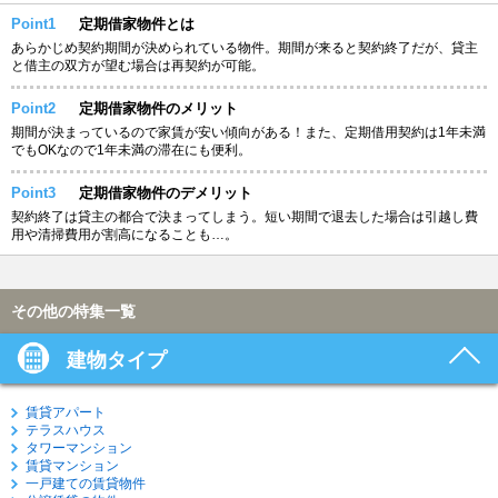
Point1
定期借家物件とは
あらかじめ契約期間が決められている物件。期間が来ると契約終了だが、貸主
と借主の双方が望む場合は再契約が可能。
Point2
定期借家物件のメリット
期間が決まっているので家賃が安い傾向がある！また、定期借用契約は1年未満
でもOKなので1年未満の滞在にも便利。
Point3
定期借家物件のデメリット
契約終了は貸主の都合で決まってしまう。短い期間で退去した場合は引越し費
用や清掃費用が割高になることも…。
その他の特集一覧
建物タイプ
賃貸アパート
テラスハウス
タワーマンション
賃貸マンション
一戸建ての賃貸物件