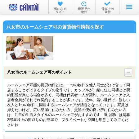
お部屋を探す
気になる
最近見た
保存中の
リスト
物件
条件
沿線・駅から
八女市のルームシェア可の賃貸物件情報を探す
住所から
家賃相場から
通勤通学時間から
物件特集から
八女市のルームシェア可のポイント
不動産会社から
ルームシェア可能の賃貸物件とは、一つの物件を他人同士が分け合って同
居することができるタイプの物件です。カップルが一緒に住む同棲とは契
TOP
約形態が異なる場合が多く、同棲は代表者一人が契約、ルームシェアは入
居者全員がそれぞれ契約することが多いです。近年、若い世代で、親しい
友人と1つの物件に同居するルームシェアが話題となっています。家賃は
抑えたいけど、広い部屋に住みたい方、交通の便の良い所に住みたい方
は、注目の生活スタイルのルームシェアがおすすめです。選ぶ際には是非
2部屋以上の間取りのお部屋で、プライベートな空間も用意してみてくだ
さいね