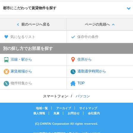
都市にこだわって賃貸物件を探す
前のページへ戻る
ページの先頭へ
気になるリスト
保存中の条件
別の探し方でお部屋を探す
沿線・駅から
住所から
家賃相場から
通勤通学時間から
物件特集から
TOP
スマートフォン
パソコン
地域一覧
アーカイブ
サイトマップ
個人情報
免責
お問合せ
会社案内
(C) CHINTAI Corporation All rights reserved.