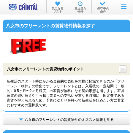
お部屋を探す
気になる
最近見た
保存中の
リスト
物件
条件
沿線・駅から
八女市のフリーレントの賃貸物件情報を探す
住所から
家賃相場から
通勤通学時間から
物件特集から
八女市のフリーレントの賃貸物件のポイント
不動産会社から
新生活のスタート時にかかる金銭的な負担を大幅に軽減できるのが「フリ
ーレント物件」の特集です。フリーレントとは、入居後の一定期間（一般
TOP
的に0.5ヶ月〜2ヶ月程度）の家賃が無料になる契約形態を指します。家具
家電の買い替えや引っ越し業者への支払いが重なる時期に、固定費である
家賃を抑えられるため、予算にゆとりを持って新生活を始めたい方に非常
におすすめの選択肢です。
八女市のフリーレントの賃貸物件のオススメ情報を見る