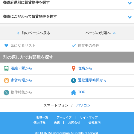
都道府県別に賃貸物件を探す
都市にこだわって賃貸物件を探す
前のページへ戻る
ページの先頭へ
気になるリスト
保存中の条件
別の探し方でお部屋を探す
沿線・駅から
住所から
家賃相場から
通勤通学時間から
物件特集から
TOP
スマートフォン
パソコン
地域一覧
アーカイブ
サイトマップ
個人情報
免責
お問合せ
会社案内
(C) CHINTAI Corporation All rights reserved.