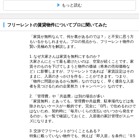
もっと読む
フリーレントの賃貸物件についてプロに聞いてみた
「家賃が無料なんて、何か裏があるのでは？」と不安に思う方
もいるかもしれません。プロの視点から、フリーレント物件の
賢い見極め方を解説します。
1. なぜ大家さんは家賃を無料にするのか？
大家さんにとって最も避けたいのは、空室が続くことです。家
賃そのものを下げてしまうと物件の価値（将来の売却価格な
ど）に影響しますが、フリーレントであれば「家賃設定はその
ままに、入居のきっかけを作る」ことができます。つまり、
「物件に問題があるから無料」なのではなく、早く優良な入居
者を見つけるための企業努力（キャンペーン）なのです。
2. 「管理費」や「共益費」は別の場合が多い
「家賃無料」とあっても、管理費や共益費、駐車場代などは免
除されないケースが一般的です。完全に「0円」で住めるわけで
はないため、契約時に「毎月いくらの支払いがいつから発生す
るのか」を一覧で確認しておくと、入居後の家計管理がスムー
ズになります。
3. 交渉でフリーレントがつくこともある？
特集に載っていない物件でも、例えば「即入居」を条件に「0.5