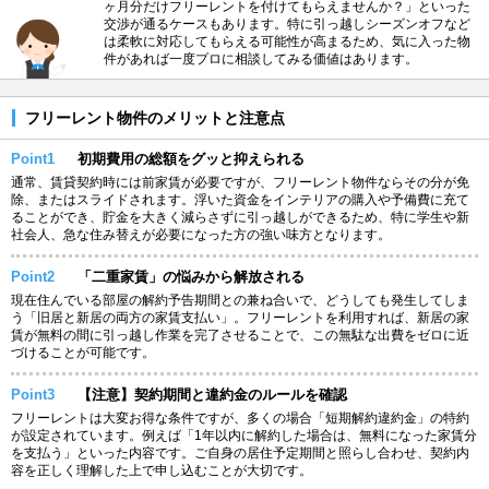
ヶ月分だけフリーレントを付けてもらえませんか？」といった
交渉が通るケースもあります。特に引っ越しシーズンオフなど
は柔軟に対応してもらえる可能性が高まるため、気に入った物
件があれば一度プロに相談してみる価値はあります。
フリーレント物件のメリットと注意点
Point1
初期費用の総額をグッと抑えられる
通常、賃貸契約時には前家賃が必要ですが、フリーレント物件ならその分が免
除、またはスライドされます。浮いた資金をインテリアの購入や予備費に充て
ることができ、貯金を大きく減らさずに引っ越しができるため、特に学生や新
社会人、急な住み替えが必要になった方の強い味方となります。
Point2
「二重家賃」の悩みから解放される
現在住んでいる部屋の解約予告期間との兼ね合いで、どうしても発生してしま
う「旧居と新居の両方の家賃支払い」。フリーレントを利用すれば、新居の家
賃が無料の間に引っ越し作業を完了させることで、この無駄な出費をゼロに近
づけることが可能です。
Point3
【注意】契約期間と違約金のルールを確認
フリーレントは大変お得な条件ですが、多くの場合「短期解約違約金」の特約
が設定されています。例えば「1年以内に解約した場合は、無料になった家賃分
を支払う」といった内容です。ご自身の居住予定期間と照らし合わせ、契約内
容を正しく理解した上で申し込むことが大切です。