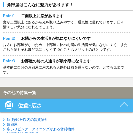
角部屋はこんなに魅力があります！
Point1
二面以上に窓があります
窓が二面以上にあるから光を取り込みやすく、通気性に優れています。日々
清々しい気分になれるでしょう。
Point2
お隣からの生活音が気になりにくいです
片方にお部屋がないため、中部屋に比べお隣の生活音が気になりにくく、また
こちら側もそれほど気にしなくて済むこともメリットのひとつです。
Point3
お部屋の前の人通りが最小限になります
基本的に自分のお部屋に用のある人以外は前を通らないので、とても気楽で
す。
その他の特集一覧
位置･広さ
駅徒歩5分以内の賃貸物件
角部屋
広いリビング・ダイニングがある賃貸物件