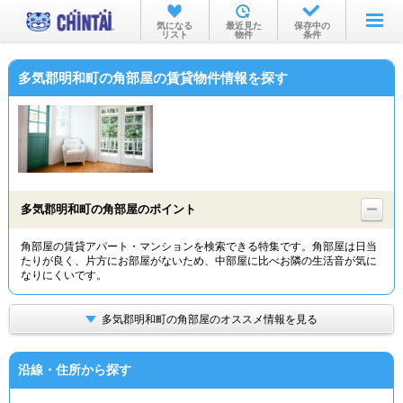
お部屋を探す
気になる
最近見た
保存中の
リスト
物件
条件
沿線・駅から
多気郡明和町の角部屋の賃貸物件情報を探す
住所から
家賃相場から
通勤通学時間から
物件特集から
多気郡明和町の角部屋のポイント
不動産会社から
角部屋の賃貸アパート・マンションを検索できる特集です。角部屋は日当
たりが良く、片方にお部屋がないため、中部屋に比べお隣の生活音が気に
TOP
なりにくいです。
多気郡明和町の角部屋のオススメ情報を見る
沿線・住所から探す