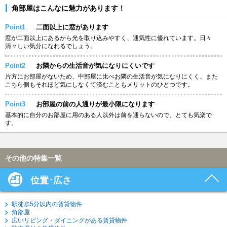
角部屋はこんなに魅力があります！
Point1
二面以上に窓があります
窓が二面以上にあるから光を取り込みやすく、通気性に優れています。日々
清々しい気分になれるでしょう。
Point2
お隣からの生活音が気になりにくいです
片方にお部屋がないため、中部屋に比べお隣の生活音が気になりにくく、また
こちら側もそれほど気にしなくて済むこともメリットのひとつです。
Point3
お部屋の前の人通りが最小限になります
基本的に自分のお部屋に用のある人以外は前を通らないので、とても気楽で
す。
その他の特集一覧
位置･広さ
駅徒歩5分以内の賃貸物件
角部屋
広いリビング・ダイニングがある賃貸物件