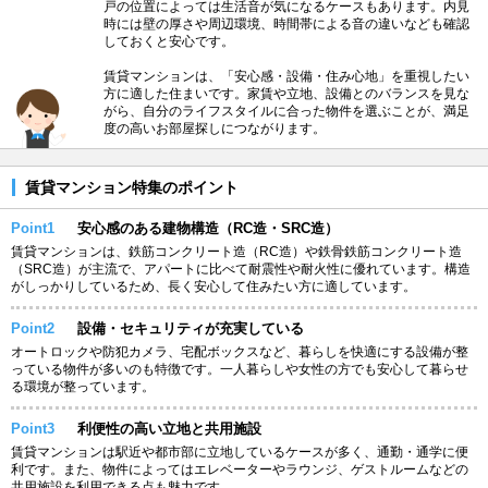
戸の位置によっては生活音が気になるケースもあります。内見
時には壁の厚さや周辺環境、時間帯による音の違いなども確認
しておくと安心です。
賃貸マンションは、「安心感・設備・住み心地」を重視したい
方に適した住まいです。家賃や立地、設備とのバランスを見な
がら、自分のライフスタイルに合った物件を選ぶことが、満足
度の高いお部屋探しにつながります。
賃貸マンション特集のポイント
Point1
安心感のある建物構造（RC造・SRC造）
賃貸マンションは、鉄筋コンクリート造（RC造）や鉄骨鉄筋コンクリート造
（SRC造）が主流で、アパートに比べて耐震性や耐火性に優れています。構造
がしっかりしているため、長く安心して住みたい方に適しています。
Point2
設備・セキュリティが充実している
オートロックや防犯カメラ、宅配ボックスなど、暮らしを快適にする設備が整
っている物件が多いのも特徴です。一人暮らしや女性の方でも安心して暮らせ
る環境が整っています。
Point3
利便性の高い立地と共用施設
賃貸マンションは駅近や都市部に立地しているケースが多く、通勤・通学に便
利です。また、物件によってはエレベーターやラウンジ、ゲストルームなどの
共用施設を利用できる点も魅力です。