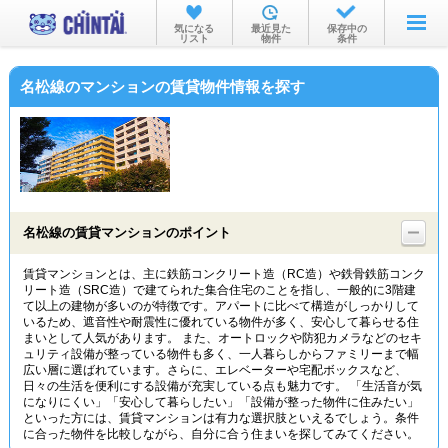
お部屋を探す
気になる
最近見た
保存中の
リスト
物件
条件
沿線・駅から
名松線のマンションの賃貸物件情報を探す
住所から
家賃相場から
通勤通学時間から
物件特集から
名松線の賃貸マンションのポイント
不動産会社から
賃貸マンションとは、主に鉄筋コンクリート造（RC造）や鉄骨鉄筋コンク
リート造（SRC造）で建てられた集合住宅のことを指し、一般的に3階建
TOP
て以上の建物が多いのが特徴です。アパートに比べて構造がしっかりして
いるため、遮音性や耐震性に優れている物件が多く、安心して暮らせる住
まいとして人気があります。 また、オートロックや防犯カメラなどのセキ
ュリティ設備が整っている物件も多く、一人暮らしからファミリーまで幅
広い層に選ばれています。さらに、エレベーターや宅配ボックスなど、
日々の生活を便利にする設備が充実している点も魅力です。 「生活音が気
になりにくい」「安心して暮らしたい」「設備が整った物件に住みたい」
といった方には、賃貸マンションは有力な選択肢といえるでしょう。条件
に合った物件を比較しながら、自分に合う住まいを探してみてください。