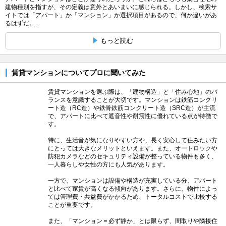
建物種別を指すが、その定義は意外とあいまいに感じられる。しかし、検索サ
イトでは「アパート」か「マンション」か選択項目があるので、何か違いがあ
るはずだ。...
もっと読む
賃貸マンションについてプロに聞いてみた
賃貸マンションを選ぶ際は、「建物構造」と「住み心地」のバ
ランスを意識することが大切です。マンションは鉄筋コンクリ
ート造（RC造）や鉄骨鉄筋コンクリート造（SRC造）が主流
で、アパートに比べて遮音性や耐震性に優れている点が特徴で
す。
特に、生活音が気になりやすい方や、長く安心して住みたい方
にとっては大きなメリットといえます。また、オートロックや
防犯カメラなどのセキュリティ設備が整っている物件も多く、
一人暮らしや女性の方にも人気があります。
一方で、マンションは設備や構造が充実している分、アパート
と比べて家賃が高くなる傾向があります。さらに、物件によっ
ては管理費・共益費がかかるため、トータルコストで比較する
ことが重要です。
また、「マンション＝必ず静か」とは限らず、間取りや隣接住