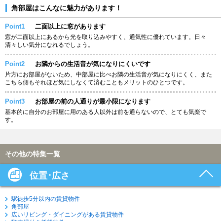
角部屋はこんなに魅力があります！
Point1
二面以上に窓があります
窓が二面以上にあるから光を取り込みやすく、通気性に優れています。日々
清々しい気分になれるでしょう。
Point2
お隣からの生活音が気になりにくいです
片方にお部屋がないため、中部屋に比べお隣の生活音が気になりにくく、また
こちら側もそれほど気にしなくて済むこともメリットのひとつです。
Point3
お部屋の前の人通りが最小限になります
基本的に自分のお部屋に用のある人以外は前を通らないので、とても気楽で
す。
その他の特集一覧
位置･広さ
駅徒歩5分以内の賃貸物件
角部屋
広いリビング・ダイニングがある賃貸物件