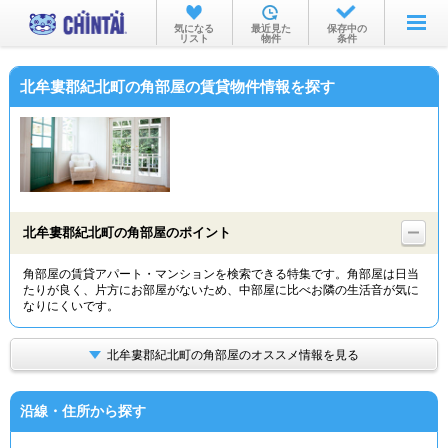
お部屋を探す
気になる
最近見た
保存中の
リスト
物件
条件
沿線・駅から
北牟婁郡紀北町の角部屋の賃貸物件情報を探す
住所から
家賃相場から
通勤通学時間から
物件特集から
北牟婁郡紀北町の角部屋のポイント
不動産会社から
角部屋の賃貸アパート・マンションを検索できる特集です。角部屋は日当
たりが良く、片方にお部屋がないため、中部屋に比べお隣の生活音が気に
TOP
なりにくいです。
北牟婁郡紀北町の角部屋のオススメ情報を見る
沿線・住所から探す