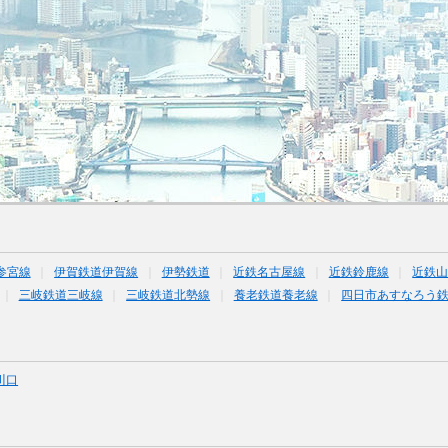
参宮線
伊賀鉄道伊賀線
伊勢鉄道
近鉄名古屋線
近鉄鈴鹿線
近鉄
三岐鉄道三岐線
三岐鉄道北勢線
養老鉄道養老線
四日市あすなろう
川口