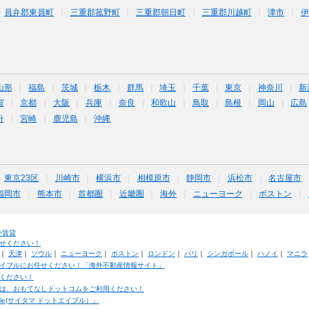
員弁郡東員町
三重郡菰野町
三重郡朝日町
三重郡川越町
津市
伊
山形
福島
茨城
栃木
群馬
埼玉
千葉
東京
神奈川
新
賀
京都
大阪
兵庫
奈良
和歌山
鳥取
島根
岡山
広島
分
宮崎
鹿児島
沖縄
東京23区
川崎市
横浜市
相模原市
静岡市
浜松市
名古屋市
福岡市
熊本市
首都圏
近畿圏
海外
ニューヨーク
ボストン
外賃貸
せください！
｜
天津
｜
ソウル
｜
ニューヨーク
｜
ボストン
｜
ロンドン
｜
パリ
｜
シンガポール
｜
ハノイ
｜
マニラ
イブルにお任せください！「海外不動産情報サイト」
ください！
は、おもてなしドットコムをご利用ください！
ble(サイタマ ドットエイブル）」