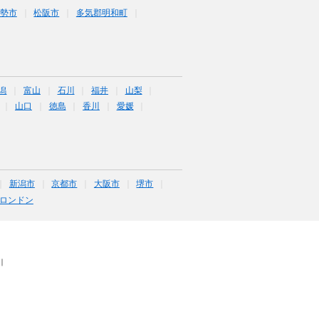
勢市
松阪市
多気郡明和町
潟
富山
石川
福井
山梨
山口
徳島
香川
愛媛
新潟市
京都市
大阪市
堺市
ロンドン
｜