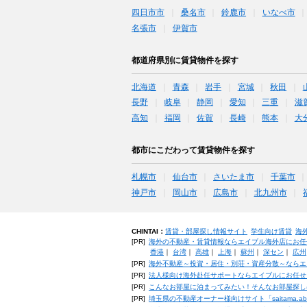
四日市市
桑名市
鈴鹿市
いなべ市
名張市
伊賀市
都道府県別に賃貸物件を探す
北海道
青森
岩手
宮城
秋田
長野
岐阜
静岡
愛知
三重
滋
高知
福岡
佐賀
長崎
熊本
大
都市にこだわって賃貸物件を探す
札幌市
仙台市
さいたま市
千葉市
神戸市
岡山市
広島市
北九州市
CHINTAI：
賃貸・部屋探し情報サイト
学生向け賃貸
海
[PR]
海外の不動産・賃貸情報ならエイブル海外店にお任
香港
｜
台湾
｜
高雄
｜
上海
｜
蘇州
｜
深セン
｜
広州
[PR]
海外不動産～投資・居住・別荘・資産分散～ならエ
[PR]
法人様向け海外赴任サポートならエイブルにお任せ
[PR]
こんなお部屋に泊まってみたい！そんなお部屋探し
[PR]
埼玉県の不動産オーナー様向けサイト「saitama.a