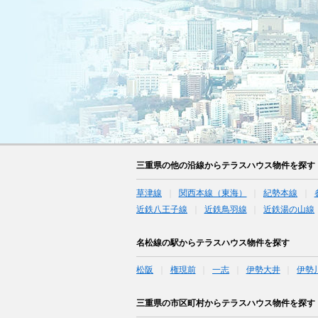
三重県の他の沿線からテラスハウス物件を探す
草津線
関西本線（東海）
紀勢本線
近鉄八王子線
近鉄鳥羽線
近鉄湯の山線
名松線の駅からテラスハウス物件を探す
松阪
権現前
一志
伊勢大井
伊勢
三重県の市区町村からテラスハウス物件を探す