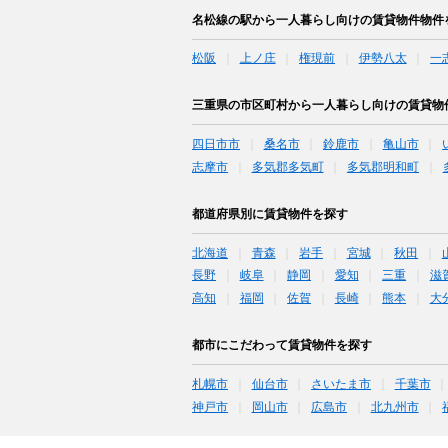
名松線の駅から一人暮らし向けの賃貸物件物件
松阪
上ノ庄
権現前
伊勢八太
一
三重県の市区町村から一人暮らし向けの賃貸物
四日市市
桑名市
鈴鹿市
亀山市
志摩市
多気郡多気町
多気郡明和町
都道府県別に賃貸物件を探す
北海道
青森
岩手
宮城
秋田
長野
岐阜
静岡
愛知
三重
滋
高知
福岡
佐賀
長崎
熊本
大
都市にこだわって賃貸物件を探す
札幌市
仙台市
さいたま市
千葉市
神戸市
岡山市
広島市
北九州市