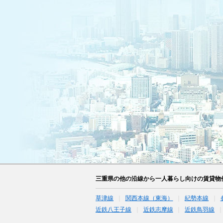
三重県の他の沿線から一人暮らし向けの賃貸物
草津線
関西本線（東海）
紀勢本線
近鉄八王子線
近鉄志摩線
近鉄鳥羽線