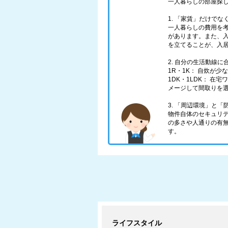
一人暮らしの部屋探
1. 「家賃」だけで
一人暮らしの費用を
があります。また、
を立てることが、入
2. 自分の生活動線
1R・1K： 自炊が
1DK・1LDK： 
メージして間取りを
3. 「周辺環境」と
物件自体のセキュリ
の多さや人通りの有
す。
ライフスタイル