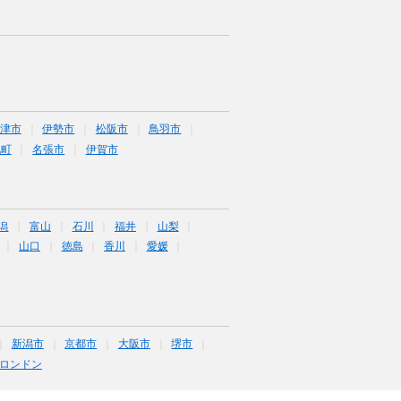
津市
伊勢市
松阪市
鳥羽市
北町
名張市
伊賀市
潟
富山
石川
福井
山梨
山口
徳島
香川
愛媛
新潟市
京都市
大阪市
堺市
ロンドン