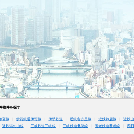
件物件を探す
参宮線
伊賀鉄道伊賀線
伊勢鉄道
近鉄名古屋線
近鉄鈴鹿線
近鉄
近鉄湯の山線
三岐鉄道三岐線
三岐鉄道北勢線
養老鉄道養老線
四