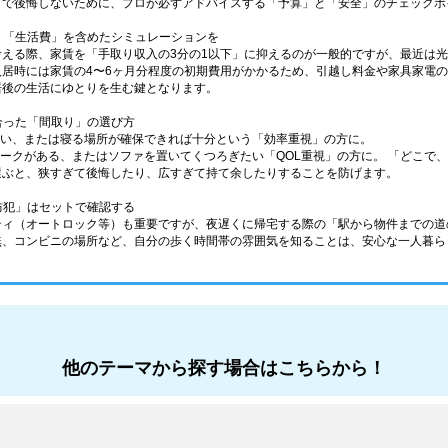
しで後悔しないために、プロが必ずアドバイスする「予算」と「安全」のチェックポ
なく「生活費」を含めたシミュレーションを
考える際、家賃を「手取り収入の3分の1以下」に抑えるのが一般的ですが、最近は
入居時には家賃の4〜6ヶ月分程度の初期費用がかかるため、引越し料金や家具家電
居後の生活にゆとりを生む鍵となります。
に合った「間取り」の選び方
少ない、または寝る場所が確保できれば十分という「効率重視」の方に。
在宅ワークがある、またはソファを置いてくつろぎたい「QOL重視」の方に。 「どこ
選ぶと、狭すぎて後悔したり、広すぎて持て余したりすることを防げます。
「防犯」はセットで確認する
ティ（オートロック等）も重要ですが、夜遅くに帰宅する際の「駅から物件までの道
無、コンビニの場所など、自分の歩く時間帯の雰囲気を知ることは、安心な一人暮ら
他のテーマから探す場合はこちらから！