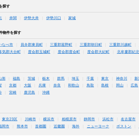
を探す
志
井関
伊勢大井
伊勢川口
家城
件物件を探す
いなべ市
員弁郡東員町
三重郡菰野町
三重郡朝日町
三重郡川越町
多気郡大台町
度会郡玉城町
度会郡度会町
度会郡大紀町
北牟婁郡紀
山形
福島
茨城
栃木
群馬
埼玉
千葉
東京
神奈川
新
賀
京都
大阪
兵庫
奈良
和歌山
鳥取
島根
岡山
広島
分
宮崎
鹿児島
沖縄
東京23区
川崎市
横浜市
相模原市
静岡市
浜松市
名古屋市
福岡市
熊本市
首都圏
近畿圏
海外
ニューヨーク
ボストン