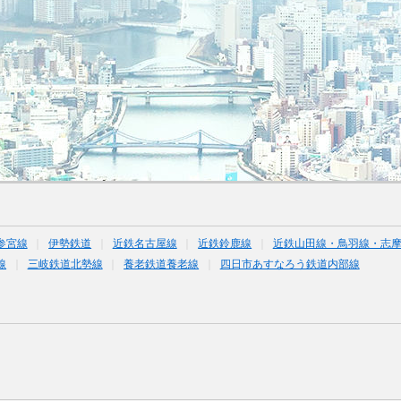
参宮線
伊勢鉄道
近鉄名古屋線
近鉄鈴鹿線
近鉄山田線・鳥羽線・志
線
三岐鉄道北勢線
養老鉄道養老線
四日市あすなろう鉄道内部線