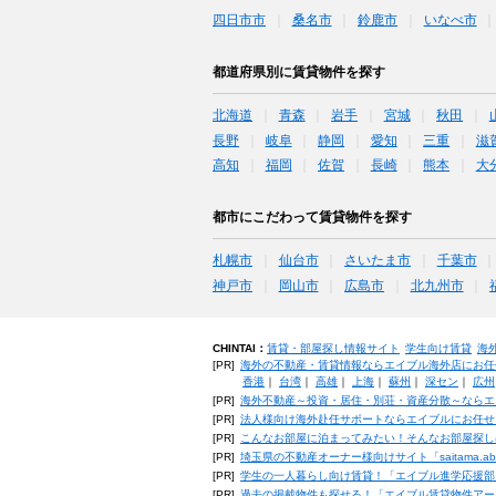
四日市市
桑名市
鈴鹿市
いなべ市
都道府県別に賃貸物件を探す
北海道
青森
岩手
宮城
秋田
長野
岐阜
静岡
愛知
三重
滋
高知
福岡
佐賀
長崎
熊本
大
都市にこだわって賃貸物件を探す
札幌市
仙台市
さいたま市
千葉市
神戸市
岡山市
広島市
北九州市
CHINTAI：
賃貸・部屋探し情報サイト
学生向け賃貸
海
[PR]
海外の不動産・賃貸情報ならエイブル海外店にお任
香港
｜
台湾
｜
高雄
｜
上海
｜
蘇州
｜
深セン
｜
広州
[PR]
海外不動産～投資・居住・別荘・資産分散～ならエ
[PR]
法人様向け海外赴任サポートならエイブルにお任せ
[PR]
こんなお部屋に泊まってみたい！そんなお部屋探し
[PR]
埼玉県の不動産オーナー様向けサイト「saitama.a
[PR]
学生の一人暮らし向け賃貸！「エイブル進学応援部
[PR]
過去の掲載物件も探せる！「エイブル賃貸物件アー