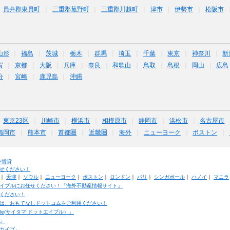
員弁郡東員町
三重郡菰野町
三重郡川越町
津市
伊勢市
松阪市
山形
福島
茨城
栃木
群馬
埼玉
千葉
東京
神奈川
新
賀
京都
大阪
兵庫
奈良
和歌山
鳥取
島根
岡山
広島
分
宮崎
鹿児島
沖縄
東京23区
川崎市
横浜市
相模原市
静岡市
浜松市
名古屋市
福岡市
熊本市
首都圏
近畿圏
海外
ニューヨーク
ボストン
外賃貸
せください！
｜
天津
｜
ソウル
｜
ニューヨーク
｜
ボストン
｜
ロンドン
｜
パリ
｜
シンガポール
｜
ハノイ
｜
マニラ
イブルにお任せください！「海外不動産情報サイト」
ください！
は、おもてなしドットコムをご利用ください！
ble(サイタマ ドットエイブル）」
」
カイブ」