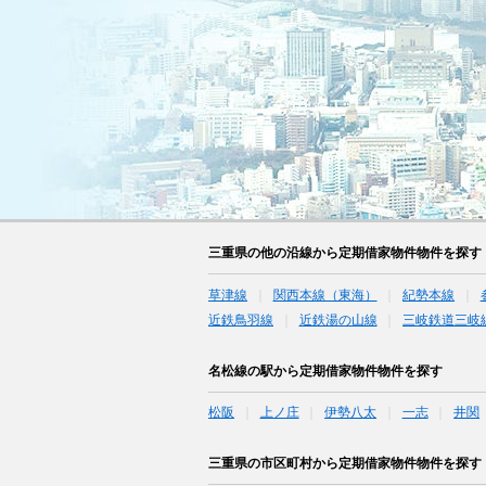
三重県の他の沿線から定期借家物件物件を探す
草津線
関西本線（東海）
紀勢本線
近鉄鳥羽線
近鉄湯の山線
三岐鉄道三岐
名松線の駅から定期借家物件物件を探す
松阪
上ノ庄
伊勢八太
一志
井関
三重県の市区町村から定期借家物件物件を探す