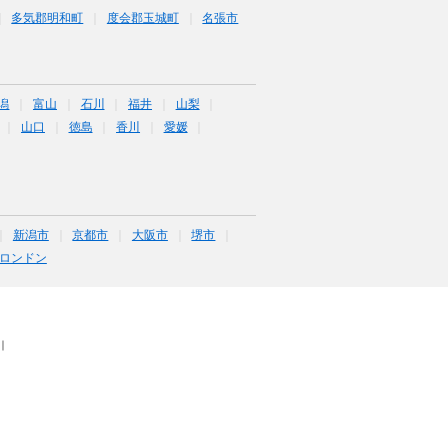
多気郡明和町
度会郡玉城町
名張市
潟
富山
石川
福井
山梨
山口
徳島
香川
愛媛
新潟市
京都市
大阪市
堺市
ロンドン
｜