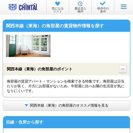
お部屋を探す
気になる
最近見た
保存中の
リスト
物件
条件
沿線・駅から
関西本線（東海）の角部屋の賃貸物件情報を探す
住所から
家賃相場から
通勤通学時間から
物件特集から
関西本線（東海）の角部屋のポイント
不動産会社から
角部屋の賃貸アパート・マンションを検索できる特集です。角部屋は日当
たりが良く、片方にお部屋がないため、中部屋に比べお隣の生活音が気に
TOP
なりにくいです。
関西本線（東海）の角部屋のオススメ情報を見る
沿線・住所から探す