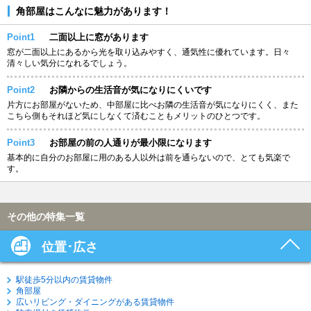
角部屋はこんなに魅力があります！
Point1
二面以上に窓があります
窓が二面以上にあるから光を取り込みやすく、通気性に優れています。日々
清々しい気分になれるでしょう。
Point2
お隣からの生活音が気になりにくいです
片方にお部屋がないため、中部屋に比べお隣の生活音が気になりにくく、また
こちら側もそれほど気にしなくて済むこともメリットのひとつです。
Point3
お部屋の前の人通りが最小限になります
基本的に自分のお部屋に用のある人以外は前を通らないので、とても気楽で
す。
その他の特集一覧
位置･広さ
駅徒歩5分以内の賃貸物件
角部屋
広いリビング・ダイニングがある賃貸物件