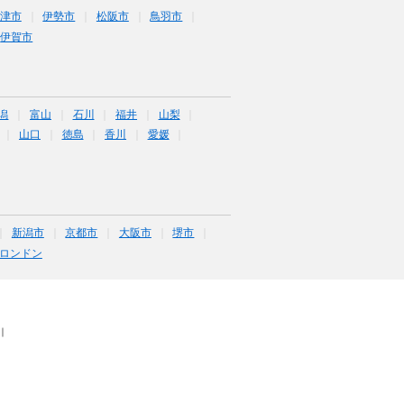
津市
伊勢市
松阪市
鳥羽市
伊賀市
潟
富山
石川
福井
山梨
山口
徳島
香川
愛媛
新潟市
京都市
大阪市
堺市
ロンドン
｜