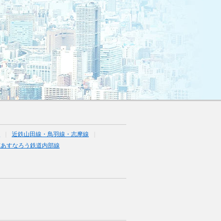
線
近鉄山田線・鳥羽線・志摩線
市あすなろう鉄道内部線