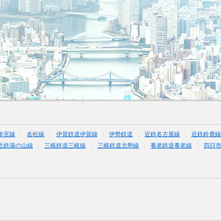
参宮線
名松線
伊賀鉄道伊賀線
伊勢鉄道
近鉄名古屋線
近鉄鈴鹿
近鉄湯の山線
三岐鉄道三岐線
三岐鉄道北勢線
養老鉄道養老線
四日