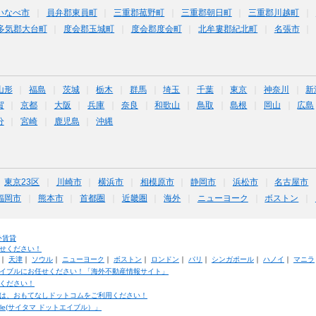
いなべ市
員弁郡東員町
三重郡菰野町
三重郡朝日町
三重郡川越町
多気郡大台町
度会郡玉城町
度会郡度会町
北牟婁郡紀北町
名張市
山形
福島
茨城
栃木
群馬
埼玉
千葉
東京
神奈川
新
賀
京都
大阪
兵庫
奈良
和歌山
鳥取
島根
岡山
広島
分
宮崎
鹿児島
沖縄
東京23区
川崎市
横浜市
相模原市
静岡市
浜松市
名古屋市
福岡市
熊本市
首都圏
近畿圏
海外
ニューヨーク
ボストン
外賃貸
せください！
｜
天津
｜
ソウル
｜
ニューヨーク
｜
ボストン
｜
ロンドン
｜
パリ
｜
シンガポール
｜
ハノイ
｜
マニラ
イブルにお任せください！「海外不動産情報サイト」
ください！
は、おもてなしドットコムをご利用ください！
ble(サイタマ ドットエイブル）」