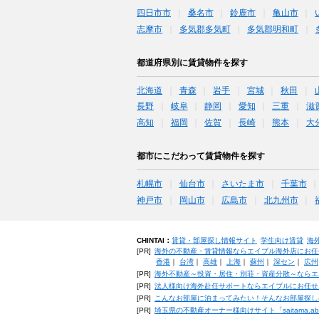
四日市市
桑名市
鈴鹿市
亀山市
志摩市
多気郡多気町
多気郡明和町
都道府県別に賃貸物件を探す
北海道
青森
岩手
宮城
秋田
長野
岐阜
静岡
愛知
三重
滋
高知
福岡
佐賀
長崎
熊本
大
都市にこだわって賃貸物件を探す
札幌市
仙台市
さいたま市
千葉市
神戸市
岡山市
広島市
北九州市
CHINTAI：
賃貸・部屋探し情報サイト
学生向け賃貸
海
[PR]
海外の不動産・賃貸情報ならエイブル海外店にお任
香港
｜
台湾
｜
高雄
｜
上海
｜
蘇州
｜
深セン
｜
広州
[PR]
海外不動産～投資・居住・別荘・資産分散～ならエ
[PR]
法人様向け海外赴任サポートならエイブルにお任せ
[PR]
こんなお部屋に泊まってみたい！そんなお部屋探し
[PR]
埼玉県の不動産オーナー様向けサイト「saitama.a