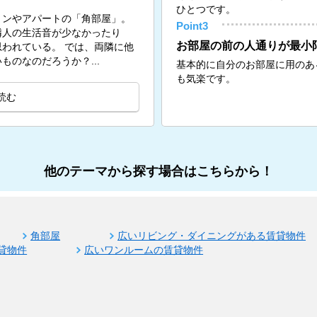
ひとつです。
ョンやアパートの「角部屋」。
Point3
隣人の生活音が少なかったり
お部屋の前の人通りが最小
。 では、両隣に他
のなのだろうか？...
基本的に自分のお部屋に用のあ
も気楽です。
読む
他のテーマから探す場合はこちらから！
角部屋
広いリビング・ダイニングがある賃貸物件
貸物件
広いワンルームの賃貸物件