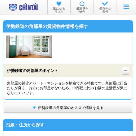
お部屋を探す
気になる
最近見た
保存中の
リスト
物件
条件
沿線・駅から
伊勢鉄道の角部屋の賃貸物件情報を探す
住所から
家賃相場から
通勤通学時間から
物件特集から
伊勢鉄道の角部屋のポイント
不動産会社から
角部屋の賃貸アパート・マンションを検索できる特集です。角部屋は日当
たりが良く、片方にお部屋がないため、中部屋に比べお隣の生活音が気に
TOP
なりにくいです。
伊勢鉄道の角部屋のオススメ情報を見る
沿線・住所から探す