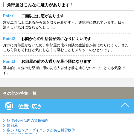
角部屋はこんなに魅力があります！
Point1
二面以上に窓があります
窓が二面以上にあるから光を取り込みやすく、通気性に優れています。日々
清々しい気分になれるでしょう。
Point2
お隣からの生活音が気になりにくいです
片方にお部屋がないため、中部屋に比べお隣の生活音が気になりにくく、また
こちら側もそれほど気にしなくて済むこともメリットのひとつです。
Point3
お部屋の前の人通りが最小限になります
基本的に自分のお部屋に用のある人以外は前を通らないので、とても気楽で
す。
その他の特集一覧
位置･広さ
駅徒歩5分以内の賃貸物件
角部屋
広いリビング・ダイニングがある賃貸物件