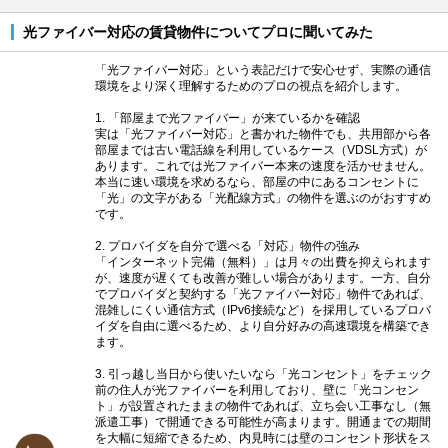
光ファイバー対応の賃貸物件についてプロに聞いてみた
「光ファイバー対応」という表記だけで安心せず、実際の通信
環境をより深く理解するためのプロの視点を紹介します。
1. 「部屋まで光ファイバー」が来ているかを確認
実は「光ファイバー対応」と書かれた物件でも、共用部から各
部屋までは古い電話線を利用しているケース（VDSL方式）が
あります。これでは光ファイバー本来の速度を活かせません。
本当に速い環境を求めるなら、部屋の中にあるコンセントに
「光」の文字がある「光配線方式」の物件を選ぶのがおすすめ
です。
2. プロバイダを自分で選べる「対応」物件の強み
「インターネット完備（無料）」は月々の出費を抑えられます
が、速度が遅くても改善が難しい場合があります。一方、自分
でプロバイダと契約する「光ファイバー対応」物件であれば、
混雑しにくい通信方式（IPv6接続など）を採用しているプロバ
イダを自由に選べるため、より自分好みの高速環境を構築でき
ます。
3. 引っ越し当日から使いたいなら「光コンセント」をチェック
前の住人が光ファイバーを利用しており、壁に「光コンセン
ト」が設置されたままの物件であれば、立ち会い工事なし（無
派遣工事）で開通できる可能性が高まります。開通までの期間
を大幅に短縮できるため、内見時には壁のコンセント形状をス