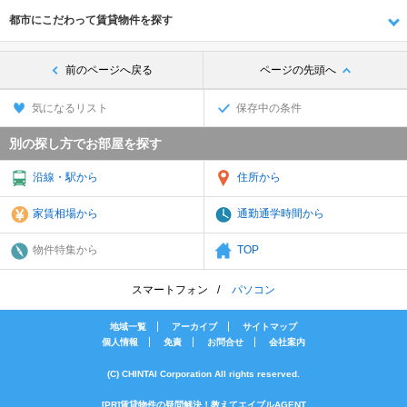
都市にこだわって賃貸物件を探す
前のページへ戻る
ページの先頭へ
気になるリスト
保存中の条件
別の探し方でお部屋を探す
沿線・駅から
住所から
家賃相場から
通勤通学時間から
物件特集から
TOP
スマートフォン
パソコン
地域一覧
アーカイブ
サイトマップ
個人情報
免責
お問合せ
会社案内
(C) CHINTAI Corporation All rights reserved.
[PR]賃貸物件の疑問解決！教えてエイブルAGENT