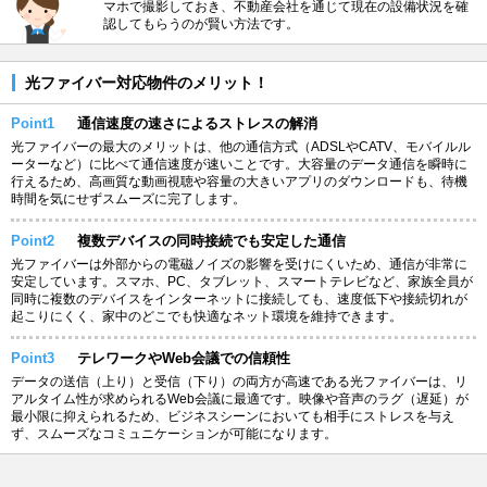
マホで撮影しておき、不動産会社を通じて現在の設備状況を確
認してもらうのが賢い方法です。
光ファイバー対応物件のメリット！
Point1
通信速度の速さによるストレスの解消
光ファイバーの最大のメリットは、他の通信方式（ADSLやCATV、モバイルル
ーターなど）に比べて通信速度が速いことです。大容量のデータ通信を瞬時に
行えるため、高画質な動画視聴や容量の大きいアプリのダウンロードも、待機
時間を気にせずスムーズに完了します。
Point2
複数デバイスの同時接続でも安定した通信
光ファイバーは外部からの電磁ノイズの影響を受けにくいため、通信が非常に
安定しています。スマホ、PC、タブレット、スマートテレビなど、家族全員が
同時に複数のデバイスをインターネットに接続しても、速度低下や接続切れが
起こりにくく、家中のどこでも快適なネット環境を維持できます。
Point3
テレワークやWeb会議での信頼性
データの送信（上り）と受信（下り）の両方が高速である光ファイバーは、リ
アルタイム性が求められるWeb会議に最適です。映像や音声のラグ（遅延）が
最小限に抑えられるため、ビジネスシーンにおいても相手にストレスを与え
ず、スムーズなコミュニケーションが可能になります。