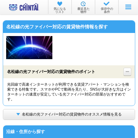
お部屋を探す
気になる
最近見た
保存中の
リスト
物件
条件
沿線・駅から
名松線の光ファイバー対応の賃貸物件情報を探す
住所から
家賃相場から
通勤通学時間から
物件特集から
名松線の光ファイバー対応の賃貸物件のポイント
不動産会社から
光回線で高速インターネットが利用できる賃貸アパート・マンションを検
索できる特集です。スマホやPCで動画を見たり、SNSが大好きな方はイン
TOP
ターネットの速度が安定している光ファイバー対応の部屋がおすすめで
す。
名松線の光ファイバー対応の賃貸物件のオススメ情報を見る
沿線・住所から探す