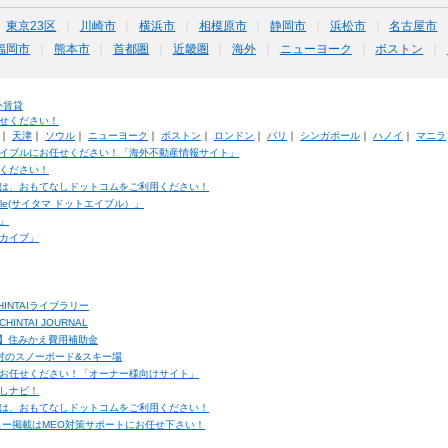
東京23区
川崎市
横浜市
相模原市
静岡市
浜松市
名古屋市
福岡市
熊本市
首都圏
近畿圏
海外
ニューヨーク
ボストン
外賃貸
せください！
｜
天津
｜
ソウル
｜
ニューヨーク
｜
ボストン
｜
ロンドン
｜
パリ
｜
シンガポール
｜
ハノイ
｜
マニラ
イブルにお任せください！「海外不動産情報サイト」
ください！
は、おもてなしドットコムをご利用ください！
ble(サイタマ ドットエイブル）」
」
カイブ」
INTAIライブラリー
TAI JOURNAL
ク】住みかえ費用補助金
馬村のスノーボード&スキー場
お任せください！「オーナー様向けサイト」
しナビ！
は、おもてなしドットコムをご利用ください！
ュー掲載はMEO対策サポートにお任せ下さい！