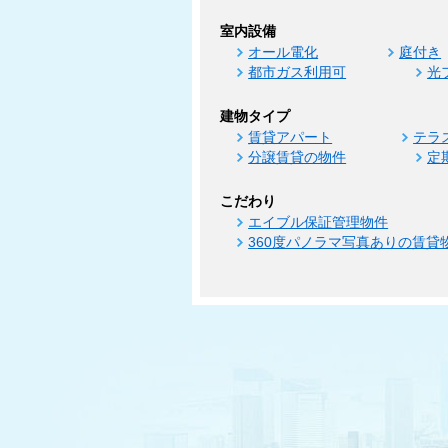
室内設備
オール電化
庭付き
都市ガス利用可
光
建物タイプ
賃貸アパート
テラ
分譲賃貸の物件
定
こだわり
エイブル保証管理物件
360度パノラマ写真ありの賃貸