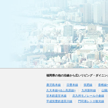
福岡県の他の沿線から広いリビング・ダイニン
鹿児島本線
日豊本線
筑肥線
香椎線
久大本線<ゆふ高原線>
九州新幹線
山陽
甘木鉄道甘木線
北九州モノレール小倉線
平成筑豊鉄道田川線
門司港レトロ観光線