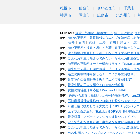
札幌市
仙台市
さいたま市
千葉市
神戸市
岡山市
広島市
北九州市
CHINTAI：
賃貸・部屋探し情報サイト
学生向け賃貸
海
[PR]
海外の不動産・賃貸情報ならエイブル海外店にお任
香港
｜
台湾
｜
高雄
｜
上海
｜
蘇州
｜
深セン
｜
広州
[PR]
海外不動産～投資・居住・別荘・資産分散～ならエ
[PR]
法人様向け海外赴任サポートならエイブルにお任せ
[PR]
こんなお部屋に泊まってみたい！そんなお部屋探し
[PR]
埼玉県の不動産オーナー様向けサイト「saitama.a
[PR]
学生の一人暮らし向け賃貸！「エイブル進学応援部
[PR]
過去の掲載物件も探せる！「エイブル賃貸物件アー
[PR]
賃貸物件の疑問解決！教えてエイブルAGENT
[PR]
賃貸生活の工夫を紹介！CHINTAI情報局
[PR]
女性の賃貸生活を応援！Woman.CHINTAI
[PR]
過去から現在に掲載された物件が探せるWoman.CH
[PR]
不動産賃貸仲介業務のプロ向けお役立ちメディア！CHIN
[PR]
引越し後に後悔しても大丈夫【CHINTAI安心パッ
[PR]
エイブル白馬五竜（Hakuba GORYU）長野県白
[PR]
賃貸経営・アパートマンション経営ならエイブルに
[PR]
安くて安心な単身引越し事業者を探すなら単身引越
[PR]
こんなお部屋に泊まってみたい！そんなお部屋探し
[PR]
MEO対策のビジネスプロフィールとストリートビ