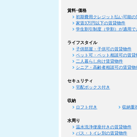
賃料･価格
初期費用クレジット払い可能の
家賃3万円以下の賃貸物件
学生割引制度（学割）が適用で
ライフスタイル
子供部屋・子供可の賃貸物件
ペット可・ペット相談可の賃貸
二人暮らし向け賃貸物件
シニア・高齢者相談可の賃貸物
セキュリティ
宅配ボックス付き
収納
ロフト付き
収納重
水周り
温水洗浄便座付きの賃貸物件
バス・トイレ別の賃貸物件