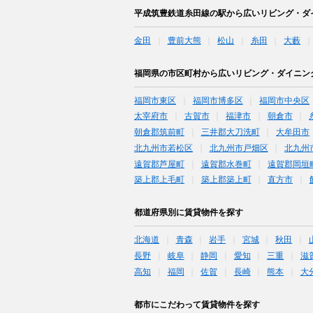
平成筑豊鉄道糸田線の駅から広いリビング・ダ
金田
豊前大熊
松山
糸田
大藪
福岡県の市区町村から広いリビング・ダイニン
福岡市東区
福岡市博多区
福岡市中央区
太宰府市
古賀市
福津市
朝倉市
朝倉郡筑前町
三井郡大刀洗町
大牟田市
北九州市若松区
北九州市戸畑区
北九州
遠賀郡芦屋町
遠賀郡水巻町
遠賀郡岡垣
築上郡上毛町
築上郡築上町
直方市
都道府県別に賃貸物件を探す
北海道
青森
岩手
宮城
秋田
長野
岐阜
静岡
愛知
三重
滋
高知
福岡
佐賀
長崎
熊本
大
都市にこだわって賃貸物件を探す