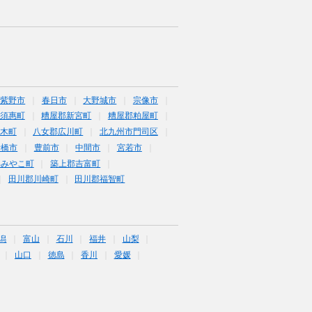
筑紫野市
春日市
大野城市
宗像市
須惠町
糟屋郡新宮町
糟屋郡粕屋町
木町
八女郡広川町
北九州市門司区
行橋市
豊前市
中間市
宮若市
郡みやこ町
築上郡吉富町
田川郡川崎町
田川郡福智町
潟
富山
石川
福井
山梨
山口
徳島
香川
愛媛