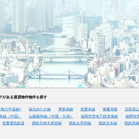
グがある賃貸物件物件を探す
<海の中道線>
福北ゆたか線
博多南線
筑豊本線
後藤寺線
日田彦
本線（中国）
山陽新幹線（中国・九州）
福岡市営地下鉄空港線
福岡市
筑豊電気鉄道
西鉄天神大牟田線
西鉄太宰府線
西鉄甘木線
西鉄貝