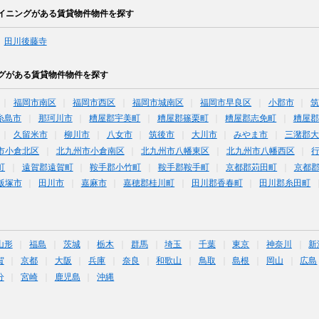
イニングがある賃貸物件物件を探す
田川後藤寺
グがある賃貸物件物件を探す
福岡市南区
福岡市西区
福岡市城南区
福岡市早良区
小郡市
糸島市
那珂川市
糟屋郡宇美町
糟屋郡篠栗町
糟屋郡志免町
糟屋郡
久留米市
柳川市
八女市
筑後市
大川市
みやま市
三潴郡大
市小倉北区
北九州市小倉南区
北九州市八幡東区
北九州市八幡西区
町
遠賀郡遠賀町
鞍手郡小竹町
鞍手郡鞍手町
京都郡苅田町
京都
飯塚市
田川市
嘉麻市
嘉穂郡桂川町
田川郡香春町
田川郡糸田町
山形
福島
茨城
栃木
群馬
埼玉
千葉
東京
神奈川
新
賀
京都
大阪
兵庫
奈良
和歌山
鳥取
島根
岡山
広島
分
宮崎
鹿児島
沖縄