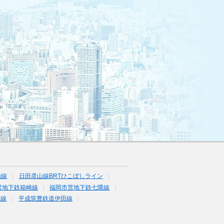
山線
日田彦山線BRTひこぼしライン
営地下鉄箱崎線
福岡市営地下鉄七隈線
塚線
平成筑豊鉄道伊田線