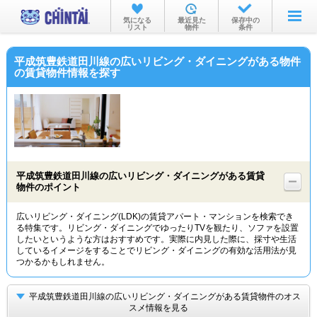
お部屋を探す
気になる
最近見た
保存中の
リスト
物件
条件
沿線・駅から
平成筑豊鉄道田川線の広いリビング・ダイニングがある物件
住所から
の賃貸物件情報を探す
家賃相場から
通勤通学時間から
物件特集から
平成筑豊鉄道田川線の広いリビング・ダイニングがある賃貸
不動産会社から
物件のポイント
TOP
広いリビング・ダイニング(LDK)の賃貸アパート・マンションを検索でき
る特集です。リビング・ダイニングでゆったりTVを観たり、ソファを設置
したいというような方はおすすめです。実際に内見した際に、採寸や生活
しているイメージをすることでリビング・ダイニングの有効な活用法が見
つかるかもしれません。
平成筑豊鉄道田川線の広いリビング・ダイニングがある賃貸物件のオス
スメ情報を見る