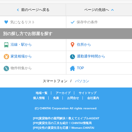
前のページへ戻る
ページの先頭へ
気になるリスト
保存中の条件
別の探し方でお部屋を探す
沿線・駅から
住所から
家賃相場から
通勤通学時間から
物件特集から
TOP
スマートフォン
パソコン
地域一覧
アーカイブ
サイトマップ
個人情報
免責
お問合せ
会社案内
(C) CHINTAI Corporation All rights reserved.
[PR]賃貸物件の疑問解決！教えてエイブルAGENT
[PR]賃貸生活の工夫を紹介！CHINTAI情報局
[PR]女性の賃貸生活を応援！Woman.CHINTAI