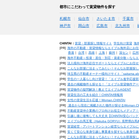
都市にこだわって賃貸物件を探す
札幌市
仙台市
さいたま市
千葉市
神戸市
岡山市
広島市
北九州市
CHINTAI：
賃貸・部屋探し情報サイト
学生向け賃貸
海
[PR]
海外の不動産・賃貸情報ならエイブル海外店にお任
香港
｜
台湾
｜
高雄
｜
上海
｜
蘇州
｜
深セン
｜
広州
[PR]
海外不動産～投資・居住・別荘・資産分散～ならエ
[PR]
法人様向け海外赴任サポートならエイブルにお任せ
[PR]
こんなお部屋に泊まってみたい！そんなお部屋探し
[PR]
埼玉県の不動産オーナー様向けサイト「saitama.a
[PR]
学生の一人暮らし向け賃貸！「エイブル進学応援部
[PR]
過去の掲載物件も探せる！「エイブル賃貸物件アー
[PR]
賃貸物件の疑問解決！教えてエイブルAGENT
[PR]
賃貸生活の工夫を紹介！CHINTAI情報局
[PR]
女性の賃貸生活を応援！Woman.CHINTAI
[PR]
過去から現在に掲載された物件が探せるWoman.CH
[PR]
不動産賃貸仲介業務のプロ向けお役立ちメディア！CHIN
[PR]
引越し後に後悔しても大丈夫【CHINTAI安心パッ
[PR]
エイブル白馬五竜（Hakuba GORYU）長野県白
[PR]
賃貸経営・アパートマンション経営ならエイブルに
[PR]
安くて安心な単身引越し事業者を探すなら単身引越
[PR]
こんなお部屋に泊まってみたい！そんなお部屋探し