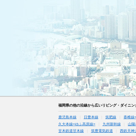
福岡県の他の沿線から広いリビング・ダイニン
鹿児島本線
日豊本線
筑肥線
香椎線
久大本線<ゆふ高原線>
九州新幹線
山陽
甘木鉄道甘木線
筑豊電気鉄道
西鉄天神