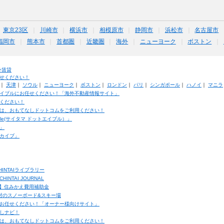
東京23区
川崎市
横浜市
相模原市
静岡市
浜松市
名古屋市
福岡市
熊本市
首都圏
近畿圏
海外
ニューヨーク
ボストン
外賃貸
せください！
｜
天津
｜
ソウル
｜
ニューヨーク
｜
ボストン
｜
ロンドン
｜
パリ
｜
シンガポール
｜
ハノイ
｜
マニラ
イブルにお任せください！「海外不動産情報サイト」
ください！
は、おもてなしドットコムをご利用ください！
ble(サイタマ ドットエイブル）」
」
カイブ」
INTAIライブラリー
TAI JOURNAL
ク】住みかえ費用補助金
馬村のスノーボード&スキー場
お任せください！「オーナー様向けサイト」
しナビ！
は、おもてなしドットコムをご利用ください！