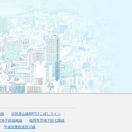
山線
日田彦山線BRTひこぼしライン
営地下鉄箱崎線
福岡市営地下鉄七隈線
平成筑豊鉄道田川線