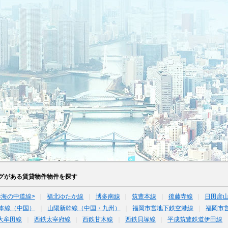
グがある賃貸物件物件を探す
<海の中道線>
福北ゆたか線
博多南線
筑豊本線
後藤寺線
日田彦
本線（中国）
山陽新幹線（中国・九州）
福岡市営地下鉄空港線
福岡市
大牟田線
西鉄太宰府線
西鉄甘木線
西鉄貝塚線
平成筑豊鉄道伊田線