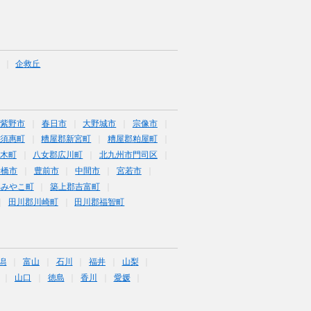
企救丘
筑紫野市
春日市
大野城市
宗像市
須惠町
糟屋郡新宮町
糟屋郡粕屋町
木町
八女郡広川町
北九州市門司区
行橋市
豊前市
中間市
宮若市
郡みやこ町
築上郡吉富町
田川郡川崎町
田川郡福智町
潟
富山
石川
福井
山梨
山口
徳島
香川
愛媛