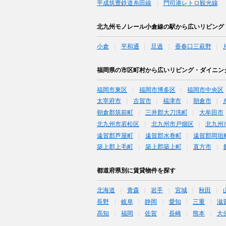
平成筑豊鉄道糸田線
門司港レトロ観光線
北九州モノレール小倉線の駅から広いリビング
小倉
平和通
旦過
香春口三萩野
福岡県の市区町村から広いリビング・ダイニン
福岡市東区
福岡市博多区
福岡市中央区
太宰府市
古賀市
福津市
朝倉市
朝倉郡筑前町
三井郡大刀洗町
大牟田市
北九州市若松区
北九州市戸畑区
北九州
遠賀郡芦屋町
遠賀郡水巻町
遠賀郡岡垣
築上郡上毛町
築上郡築上町
直方市
都道府県別に賃貸物件を探す
北海道
青森
岩手
宮城
秋田
長野
岐阜
静岡
愛知
三重
滋
高知
福岡
佐賀
長崎
熊本
大