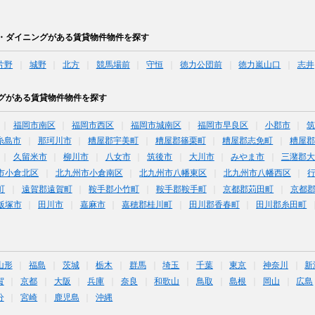
・ダイニングがある賃貸物件物件を探す
片野
城野
北方
競馬場前
守恒
徳力公団前
徳力嵐山口
志井
グがある賃貸物件物件を探す
福岡市南区
福岡市西区
福岡市城南区
福岡市早良区
小郡市
糸島市
那珂川市
糟屋郡宇美町
糟屋郡篠栗町
糟屋郡志免町
糟屋郡
久留米市
柳川市
八女市
筑後市
大川市
みやま市
三潴郡大
市小倉北区
北九州市小倉南区
北九州市八幡東区
北九州市八幡西区
町
遠賀郡遠賀町
鞍手郡小竹町
鞍手郡鞍手町
京都郡苅田町
京都
飯塚市
田川市
嘉麻市
嘉穂郡桂川町
田川郡香春町
田川郡糸田町
山形
福島
茨城
栃木
群馬
埼玉
千葉
東京
神奈川
新
賀
京都
大阪
兵庫
奈良
和歌山
鳥取
島根
岡山
広島
分
宮崎
鹿児島
沖縄