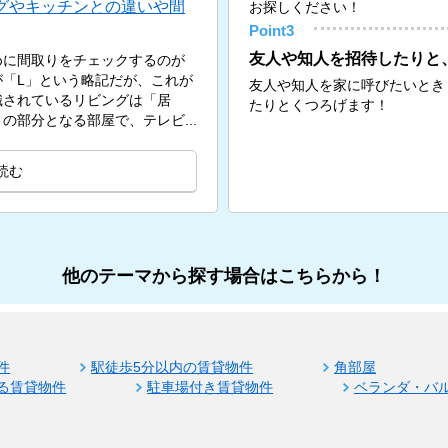
グやキッチンとの違いや間
お探しください！
Point3
友人や知人を招待したりと
めに間取りをチェックするのが
「L」という略記だが、これが
友人や知人を家に呼びたいとき
識されているリビングは「居
たりとくつろげます！
の部分となる部屋で、テレビ...
読む
他のテーマから探す場合はこちらから！
件
駅徒歩5分以内の賃貸物件
角部屋
る賃貸物件
駐車場付き賃貸物件
ベランダ・バ