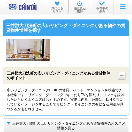
お部屋を探す
気になる
最近見た
保存中の
リスト
物件
条件
沿線・駅から
三井郡大刀洗町の広いリビング・ダイニングがある物件の賃
住所から
貸物件情報を探す
家賃相場から
通勤通学時間から
物件特集から
三井郡大刀洗町の広いリビング・ダイニングがある賃貸物件
不動産会社から
のポイント
TOP
広いリビング・ダイニング(LDK)の賃貸アパート・マンションを検索でき
る特集です。リビング・ダイニングでゆったりTVを観たり、ソファを設置
したいというような方はおすすめです。実際に内見した際に、採寸や生活
しているイメージをすることでリビング・ダイニングの有効な活用法が見
つかるかもしれません。
三井郡大刀洗町の広いリビング・ダイニングがある賃貸物件のオススメ
情報を見る