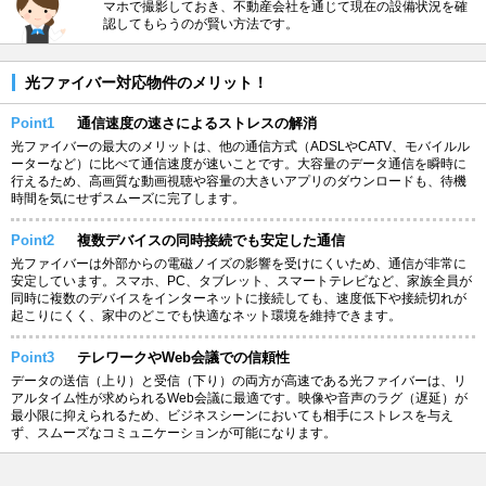
マホで撮影しておき、不動産会社を通じて現在の設備状況を確
認してもらうのが賢い方法です。
光ファイバー対応物件のメリット！
Point1
通信速度の速さによるストレスの解消
光ファイバーの最大のメリットは、他の通信方式（ADSLやCATV、モバイルル
ーターなど）に比べて通信速度が速いことです。大容量のデータ通信を瞬時に
行えるため、高画質な動画視聴や容量の大きいアプリのダウンロードも、待機
時間を気にせずスムーズに完了します。
Point2
複数デバイスの同時接続でも安定した通信
光ファイバーは外部からの電磁ノイズの影響を受けにくいため、通信が非常に
安定しています。スマホ、PC、タブレット、スマートテレビなど、家族全員が
同時に複数のデバイスをインターネットに接続しても、速度低下や接続切れが
起こりにくく、家中のどこでも快適なネット環境を維持できます。
Point3
テレワークやWeb会議での信頼性
データの送信（上り）と受信（下り）の両方が高速である光ファイバーは、リ
アルタイム性が求められるWeb会議に最適です。映像や音声のラグ（遅延）が
最小限に抑えられるため、ビジネスシーンにおいても相手にストレスを与え
ず、スムーズなコミュニケーションが可能になります。