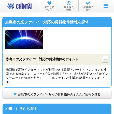
お部屋を探す
気になる
最近見た
保存中の
リスト
物件
条件
沿線・駅から
糸島市の光ファイバー対応の賃貸物件情報を探す
住所から
家賃相場から
通勤通学時間から
物件特集から
糸島市の光ファイバー対応の賃貸物件のポイント
不動産会社から
光回線で高速インターネットが利用できる賃貸アパート・マンションを検
索できる特集です。スマホやPCで動画を見たり、SNSが大好きな方はイン
TOP
ターネットの速度が安定している光ファイバー対応の部屋がおすすめで
す。
糸島市の光ファイバー対応の賃貸物件のオススメ情報を見る
沿線・住所から探す