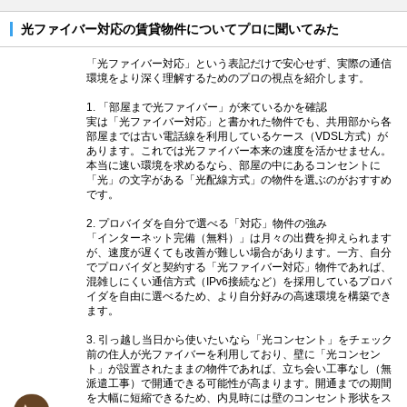
光ファイバー対応の賃貸物件についてプロに聞いてみた
「光ファイバー対応」という表記だけで安心せず、実際の通信
環境をより深く理解するためのプロの視点を紹介します。
1. 「部屋まで光ファイバー」が来ているかを確認
実は「光ファイバー対応」と書かれた物件でも、共用部から各
部屋までは古い電話線を利用しているケース（VDSL方式）が
あります。これでは光ファイバー本来の速度を活かせません。
本当に速い環境を求めるなら、部屋の中にあるコンセントに
「光」の文字がある「光配線方式」の物件を選ぶのがおすすめ
です。
2. プロバイダを自分で選べる「対応」物件の強み
「インターネット完備（無料）」は月々の出費を抑えられます
が、速度が遅くても改善が難しい場合があります。一方、自分
でプロバイダと契約する「光ファイバー対応」物件であれば、
混雑しにくい通信方式（IPv6接続など）を採用しているプロバ
イダを自由に選べるため、より自分好みの高速環境を構築でき
ます。
3. 引っ越し当日から使いたいなら「光コンセント」をチェック
前の住人が光ファイバーを利用しており、壁に「光コンセン
ト」が設置されたままの物件であれば、立ち会い工事なし（無
派遣工事）で開通できる可能性が高まります。開通までの期間
を大幅に短縮できるため、内見時には壁のコンセント形状をス