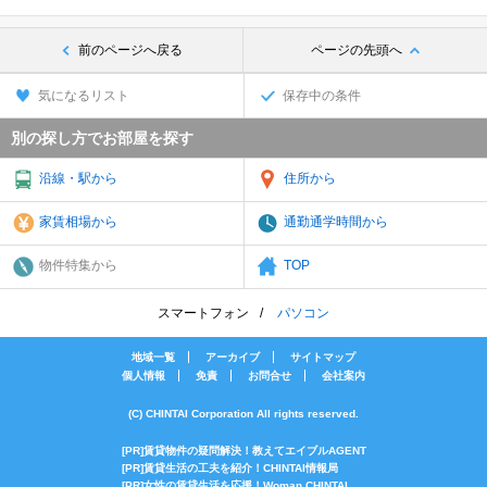
前のページへ戻る
ページの先頭へ
気になるリスト
保存中の条件
別の探し方でお部屋を探す
沿線・駅から
住所から
家賃相場から
通勤通学時間から
物件特集から
TOP
スマートフォン
パソコン
地域一覧
アーカイブ
サイトマップ
個人情報
免責
お問合せ
会社案内
(C) CHINTAI Corporation All rights reserved.
[PR]賃貸物件の疑問解決！教えてエイブルAGENT
[PR]賃貸生活の工夫を紹介！CHINTAI情報局
[PR]女性の賃貸生活を応援！Woman.CHINTAI