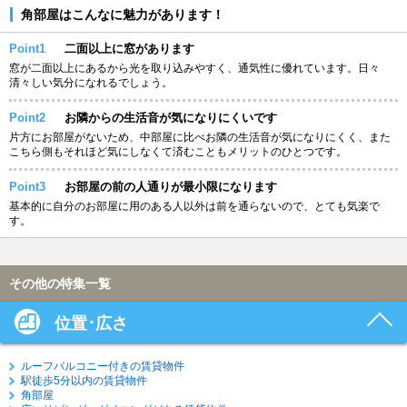
角部屋はこんなに魅力があります！
Point1
二面以上に窓があります
窓が二面以上にあるから光を取り込みやすく、通気性に優れています。日々
清々しい気分になれるでしょう。
Point2
お隣からの生活音が気になりにくいです
片方にお部屋がないため、中部屋に比べお隣の生活音が気になりにくく、また
こちら側もそれほど気にしなくて済むこともメリットのひとつです。
Point3
お部屋の前の人通りが最小限になります
基本的に自分のお部屋に用のある人以外は前を通らないので、とても気楽で
す。
その他の特集一覧
位置･広さ
ルーフバルコニー付きの賃貸物件
駅徒歩5分以内の賃貸物件
角部屋