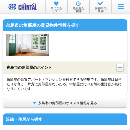
お部屋を探す
気になる
最近見た
保存中の
リスト
物件
条件
沿線・駅から
糸島市の角部屋の賃貸物件情報を探す
住所から
家賃相場から
通勤通学時間から
物件特集から
糸島市の角部屋のポイント
不動産会社から
角部屋の賃貸アパート・マンションを検索できる特集です。角部屋は日当
たりが良く、片方にお部屋がないため、中部屋に比べお隣の生活音が気に
TOP
なりにくいです。
糸島市の角部屋のオススメ情報を見る
沿線・住所から探す