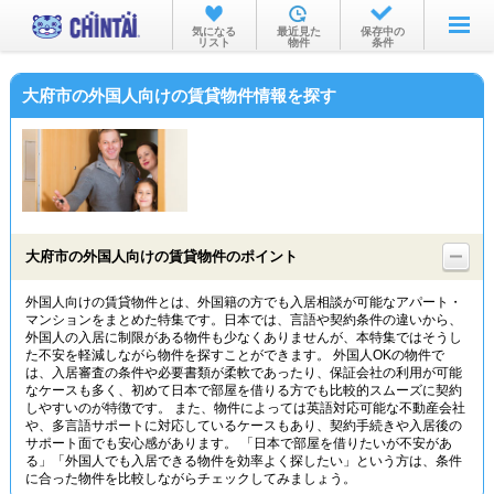
お部屋を探す
気になる
最近見た
保存中の
リスト
物件
条件
沿線・駅から
大府市の外国人向けの賃貸物件情報を探す
住所から
家賃相場から
通勤通学時間から
物件特集から
大府市の外国人向けの賃貸物件のポイント
不動産会社から
外国人向けの賃貸物件とは、外国籍の方でも入居相談が可能なアパート・
マンションをまとめた特集です。日本では、言語や契約条件の違いから、
TOP
外国人の入居に制限がある物件も少なくありませんが、本特集ではそうし
た不安を軽減しながら物件を探すことができます。 外国人OKの物件で
は、入居審査の条件や必要書類が柔軟であったり、保証会社の利用が可能
なケースも多く、初めて日本で部屋を借りる方でも比較的スムーズに契約
しやすいのが特徴です。 また、物件によっては英語対応可能な不動産会社
や、多言語サポートに対応しているケースもあり、契約手続きや入居後の
サポート面でも安心感があります。 「日本で部屋を借りたいが不安があ
る」「外国人でも入居できる物件を効率よく探したい」という方は、条件
に合った物件を比較しながらチェックしてみましょう。