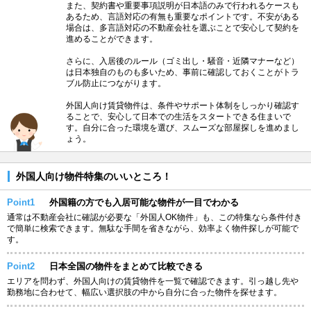
また、契約書や重要事項説明が日本語のみで行われるケースも
あるため、言語対応の有無も重要なポイントです。不安がある
場合は、多言語対応の不動産会社を選ぶことで安心して契約を
進めることができます。
さらに、入居後のルール（ゴミ出し・騒音・近隣マナーなど）
は日本独自のものも多いため、事前に確認しておくことがトラ
ブル防止につながります。
外国人向け賃貸物件は、条件やサポート体制をしっかり確認す
ることで、安心して日本での生活をスタートできる住まいで
す。自分に合った環境を選び、スムーズな部屋探しを進めまし
ょう。
外国人向け物件特集のいいところ！
Point1
外国籍の方でも入居可能な物件が一目でわかる
通常は不動産会社に確認が必要な「外国人OK物件」も、この特集なら条件付き
で簡単に検索できます。無駄な手間を省きながら、効率よく物件探しが可能で
す。
Point2
日本全国の物件をまとめて比較できる
エリアを問わず、外国人向けの賃貸物件を一覧で確認できます。引っ越し先や
勤務地に合わせて、幅広い選択肢の中から自分に合った物件を探せます。