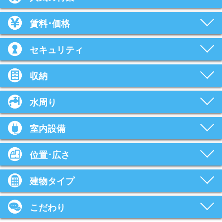
賃料･価格
セキュリティ
収納
水周り
室内設備
位置･広さ
建物タイプ
こだわり