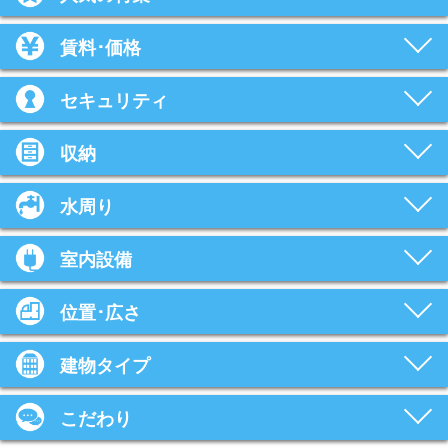
賃料･価格
セキュリティ
収納
水周り
室内設備
位置･広さ
建物タイプ
こだわり