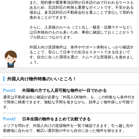
また、契約書や重要事項説明が日本語のみで行われるケースも
あるため、言語対応の有無も重要なポイントです。不安がある
場合は、多言語対応の不動産会社を選ぶことで安心して契約を
進めることができます。
さらに、入居後のルール（ゴミ出し・騒音・近隣マナーなど）
は日本独自のものも多いため、事前に確認しておくことがトラ
ブル防止につながります。
外国人向け賃貸物件は、条件やサポート体制をしっかり確認す
ることで、安心して日本での生活をスタートできる住まいで
す。自分に合った環境を選び、スムーズな部屋探しを進めまし
ょう。
外国人向け物件特集のいいところ！
Point1
外国籍の方でも入居可能な物件が一目でわかる
通常は不動産会社に確認が必要な「外国人OK物件」も、この特集なら条件付き
で簡単に検索できます。無駄な手間を省きながら、効率よく物件探しが可能で
す。
Point2
日本全国の物件をまとめて比較できる
エリアを問わず、外国人向けの賃貸物件を一覧で確認できます。引っ越し先や
勤務地に合わせて、幅広い選択肢の中から自分に合った物件を探せます。