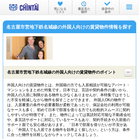
お部屋を探す
気になる
最近見た
保存中の
リスト
物件
条件
沿線・駅から
名古屋市営地下鉄名城線の外国人向けの賃貸物件情報を探す
住所から
家賃相場から
通勤通学時間から
物件特集から
名古屋市営地下鉄名城線の外国人向けの賃貸物件のポイント
不動産会社から
外国人向けの賃貸物件とは、外国籍の方でも入居相談が可能なアパート・
マンションをまとめた特集です。日本では、言語や契約条件の違いから、
TOP
外国人の入居に制限がある物件も少なくありませんが、本特集ではそうし
た不安を軽減しながら物件を探すことができます。 外国人OKの物件で
は、入居審査の条件や必要書類が柔軟であったり、保証会社の利用が可能
なケースも多く、初めて日本で部屋を借りる方でも比較的スムーズに契約
しやすいのが特徴です。 また、物件によっては英語対応可能な不動産会社
や、多言語サポートに対応しているケースもあり、契約手続きや入居後の
サポート面でも安心感があります。 「日本で部屋を借りたいが不安があ
る」「外国人でも入居できる物件を効率よく探したい」という方は、条件
に合った物件を比較しながらチェックしてみましょう。