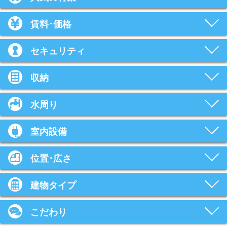
賃料･価格
セキュリティ
収納
水周り
室内設備
位置･広さ
建物タイプ
こだわり