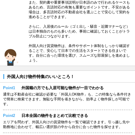
また、契約書や重要事項説明が日本語のみで行われるケースも
あるため、言語対応の有無も重要なポイントです。不安がある
場合は、多言語対応の不動産会社を選ぶことで安心して契約を
進めることができます。
さらに、入居後のルール（ゴミ出し・騒音・近隣マナーなど）
は日本独自のものも多いため、事前に確認しておくことがトラ
ブル防止につながります。
外国人向け賃貸物件は、条件やサポート体制をしっかり確認す
ることで、安心して日本での生活をスタートできる住まいで
す。自分に合った環境を選び、スムーズな部屋探しを進めまし
ょう。
外国人向け物件特集のいいところ！
Point1
外国籍の方でも入居可能な物件が一目でわかる
通常は不動産会社に確認が必要な「外国人OK物件」も、この特集なら条件付き
で簡単に検索できます。無駄な手間を省きながら、効率よく物件探しが可能で
す。
Point2
日本全国の物件をまとめて比較できる
エリアを問わず、外国人向けの賃貸物件を一覧で確認できます。引っ越し先や
勤務地に合わせて、幅広い選択肢の中から自分に合った物件を探せます。