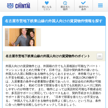
お部屋を探す
気になる
最近見た
保存中の
リスト
物件
条件
沿線・駅から
名古屋市営地下鉄東山線の外国人向けの賃貸物件情報を探す
住所から
家賃相場から
通勤通学時間から
物件特集から
名古屋市営地下鉄東山線の外国人向けの賃貸物件のポイント
不動産会社から
外国人向けの賃貸物件とは、外国籍の方でも入居相談が可能なアパート・
マンションをまとめた特集です。日本では、言語や契約条件の違いから、
TOP
外国人の入居に制限がある物件も少なくありませんが、本特集ではそうし
た不安を軽減しながら物件を探すことができます。 外国人OKの物件で
は、入居審査の条件や必要書類が柔軟であったり、保証会社の利用が可能
なケースも多く、初めて日本で部屋を借りる方でも比較的スムーズに契約
しやすいのが特徴です。 また、物件によっては英語対応可能な不動産会社
や、多言語サポートに対応しているケースもあり、契約手続きや入居後の
サポート面でも安心感があります。 「日本で部屋を借りたいが不安があ
る」「外国人でも入居できる物件を効率よく探したい」という方は、条件
に合った物件を比較しながらチェックしてみましょう。