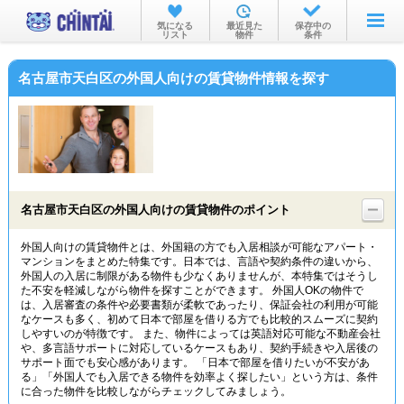
お部屋を探す
気になる
最近見た
保存中の
リスト
物件
条件
沿線・駅から
名古屋市天白区の外国人向けの賃貸物件情報を探す
住所から
家賃相場から
通勤通学時間から
物件特集から
名古屋市天白区の外国人向けの賃貸物件のポイント
不動産会社から
外国人向けの賃貸物件とは、外国籍の方でも入居相談が可能なアパート・
マンションをまとめた特集です。日本では、言語や契約条件の違いから、
TOP
外国人の入居に制限がある物件も少なくありませんが、本特集ではそうし
た不安を軽減しながら物件を探すことができます。 外国人OKの物件で
は、入居審査の条件や必要書類が柔軟であったり、保証会社の利用が可能
なケースも多く、初めて日本で部屋を借りる方でも比較的スムーズに契約
しやすいのが特徴です。 また、物件によっては英語対応可能な不動産会社
や、多言語サポートに対応しているケースもあり、契約手続きや入居後の
サポート面でも安心感があります。 「日本で部屋を借りたいが不安があ
る」「外国人でも入居できる物件を効率よく探したい」という方は、条件
に合った物件を比較しながらチェックしてみましょう。