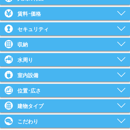
賃料･価格
セキュリティ
収納
水周り
室内設備
位置･広さ
建物タイプ
こだわり