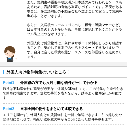
また、契約書や重要事項説明が日本語のみで行われるケースも
あるため、言語対応の有無も重要なポイントです。不安がある
場合は、多言語対応の不動産会社を選ぶことで安心して契約を
進めることができます。
さらに、入居後のルール（ゴミ出し・騒音・近隣マナーなど）
は日本独自のものも多いため、事前に確認しておくことがトラ
ブル防止につながります。
外国人向け賃貸物件は、条件やサポート体制をしっかり確認す
ることで、安心して日本での生活をスタートできる住まいで
す。自分に合った環境を選び、スムーズな部屋探しを進めまし
ょう。
外国人向け物件特集のいいところ！
Point1
外国籍の方でも入居可能な物件が一目でわかる
通常は不動産会社に確認が必要な「外国人OK物件」も、この特集なら条件付き
で簡単に検索できます。無駄な手間を省きながら、効率よく物件探しが可能で
す。
Point2
日本全国の物件をまとめて比較できる
エリアを問わず、外国人向けの賃貸物件を一覧で確認できます。引っ越し先や
勤務地に合わせて、幅広い選択肢の中から自分に合った物件を探せます。