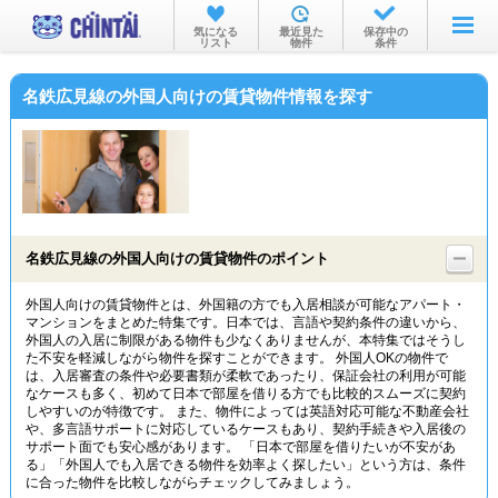
お部屋を探す
気になる
最近見た
保存中の
リスト
物件
条件
沿線・駅から
名鉄広見線の外国人向けの賃貸物件情報を探す
住所から
家賃相場から
通勤通学時間から
物件特集から
名鉄広見線の外国人向けの賃貸物件のポイント
不動産会社から
外国人向けの賃貸物件とは、外国籍の方でも入居相談が可能なアパート・
マンションをまとめた特集です。日本では、言語や契約条件の違いから、
TOP
外国人の入居に制限がある物件も少なくありませんが、本特集ではそうし
た不安を軽減しながら物件を探すことができます。 外国人OKの物件で
は、入居審査の条件や必要書類が柔軟であったり、保証会社の利用が可能
なケースも多く、初めて日本で部屋を借りる方でも比較的スムーズに契約
しやすいのが特徴です。 また、物件によっては英語対応可能な不動産会社
や、多言語サポートに対応しているケースもあり、契約手続きや入居後の
サポート面でも安心感があります。 「日本で部屋を借りたいが不安があ
る」「外国人でも入居できる物件を効率よく探したい」という方は、条件
に合った物件を比較しながらチェックしてみましょう。