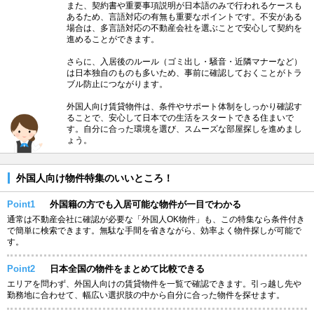
また、契約書や重要事項説明が日本語のみで行われるケースも
あるため、言語対応の有無も重要なポイントです。不安がある
場合は、多言語対応の不動産会社を選ぶことで安心して契約を
進めることができます。
さらに、入居後のルール（ゴミ出し・騒音・近隣マナーなど）
は日本独自のものも多いため、事前に確認しておくことがトラ
ブル防止につながります。
外国人向け賃貸物件は、条件やサポート体制をしっかり確認す
ることで、安心して日本での生活をスタートできる住まいで
す。自分に合った環境を選び、スムーズな部屋探しを進めまし
ょう。
外国人向け物件特集のいいところ！
Point1
外国籍の方でも入居可能な物件が一目でわかる
通常は不動産会社に確認が必要な「外国人OK物件」も、この特集なら条件付き
で簡単に検索できます。無駄な手間を省きながら、効率よく物件探しが可能で
す。
Point2
日本全国の物件をまとめて比較できる
エリアを問わず、外国人向けの賃貸物件を一覧で確認できます。引っ越し先や
勤務地に合わせて、幅広い選択肢の中から自分に合った物件を探せます。