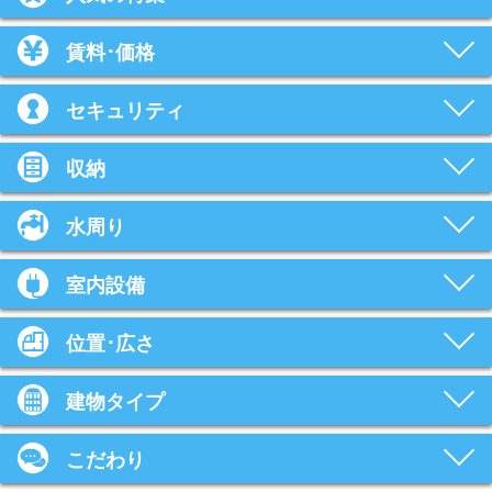
賃料･価格
セキュリティ
収納
水周り
室内設備
位置･広さ
建物タイプ
こだわり