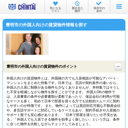
お部屋を探す
気になる
最近見た
保存中の
リスト
物件
条件
沿線・駅から
豊明市の外国人向けの賃貸物件情報を探す
住所から
家賃相場から
通勤通学時間から
物件特集から
豊明市の外国人向けの賃貸物件のポイント
不動産会社から
外国人向けの賃貸物件とは、外国籍の方でも入居相談が可能なアパート・
マンションをまとめた特集です。日本では、言語や契約条件の違いから、
TOP
外国人の入居に制限がある物件も少なくありませんが、本特集ではそうし
た不安を軽減しながら物件を探すことができます。 外国人OKの物件で
は、入居審査の条件や必要書類が柔軟であったり、保証会社の利用が可能
なケースも多く、初めて日本で部屋を借りる方でも比較的スムーズに契約
しやすいのが特徴です。 また、物件によっては英語対応可能な不動産会社
や、多言語サポートに対応しているケースもあり、契約手続きや入居後の
サポート面でも安心感があります。 「日本で部屋を借りたいが不安があ
る」「外国人でも入居できる物件を効率よく探したい」という方は、条件
に合った物件を比較しながらチェックしてみましょう。