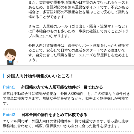
また、契約書や重要事項説明が日本語のみで行われるケースも
あるため、言語対応の有無も重要なポイントです。不安がある
場合は、多言語対応の不動産会社を選ぶことで安心して契約を
進めることができます。
さらに、入居後のルール（ゴミ出し・騒音・近隣マナーなど）
は日本独自のものも多いため、事前に確認しておくことがトラ
ブル防止につながります。
外国人向け賃貸物件は、条件やサポート体制をしっかり確認す
ることで、安心して日本での生活をスタートできる住まいで
す。自分に合った環境を選び、スムーズな部屋探しを進めまし
ょう。
外国人向け物件特集のいいところ！
Point1
外国籍の方でも入居可能な物件が一目でわかる
通常は不動産会社に確認が必要な「外国人OK物件」も、この特集なら条件付き
で簡単に検索できます。無駄な手間を省きながら、効率よく物件探しが可能で
す。
Point2
日本全国の物件をまとめて比較できる
エリアを問わず、外国人向けの賃貸物件を一覧で確認できます。引っ越し先や
勤務地に合わせて、幅広い選択肢の中から自分に合った物件を探せます。