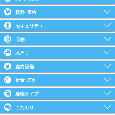
賃料･価格
セキュリティ
収納
水周り
室内設備
位置･広さ
建物タイプ
こだわり