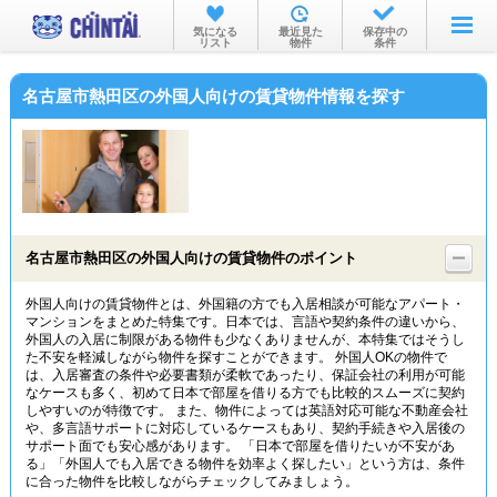
お部屋を探す
気になる
最近見た
保存中の
リスト
物件
条件
沿線・駅から
名古屋市熱田区の外国人向けの賃貸物件情報を探す
住所から
家賃相場から
通勤通学時間から
物件特集から
名古屋市熱田区の外国人向けの賃貸物件のポイント
不動産会社から
外国人向けの賃貸物件とは、外国籍の方でも入居相談が可能なアパート・
マンションをまとめた特集です。日本では、言語や契約条件の違いから、
TOP
外国人の入居に制限がある物件も少なくありませんが、本特集ではそうし
た不安を軽減しながら物件を探すことができます。 外国人OKの物件で
は、入居審査の条件や必要書類が柔軟であったり、保証会社の利用が可能
なケースも多く、初めて日本で部屋を借りる方でも比較的スムーズに契約
しやすいのが特徴です。 また、物件によっては英語対応可能な不動産会社
や、多言語サポートに対応しているケースもあり、契約手続きや入居後の
サポート面でも安心感があります。 「日本で部屋を借りたいが不安があ
る」「外国人でも入居できる物件を効率よく探したい」という方は、条件
に合った物件を比較しながらチェックしてみましょう。