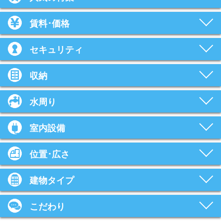
賃料･価格
セキュリティ
収納
水周り
室内設備
位置･広さ
建物タイプ
こだわり