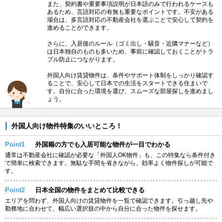
また、契約書や重要事項説明が日本語のみで行われるケースも
あるため、言語対応の有無も重要なポイントです。不安がある
場合は、多言語対応の不動産会社を選ぶことで安心して契約を
進めることができます。
さらに、入居後のルール（ゴミ出し・騒音・近隣マナーなど）
は日本独自のものも多いため、事前に確認しておくことがトラ
ブル防止につながります。
外国人向け賃貸物件は、条件やサポート体制をしっかり確認す
ることで、安心して日本での生活をスタートできる住まいで
す。自分に合った環境を選び、スムーズな部屋探しを進めまし
ょう。
外国人向け物件特集のいいところ！
Point1
外国籍の方でも入居可能な物件が一目でわかる
通常は不動産会社に確認が必要な「外国人OK物件」も、この特集なら条件付き
で簡単に検索できます。無駄な手間を省きながら、効率よく物件探しが可能で
す。
Point2
日本全国の物件をまとめて比較できる
エリアを問わず、外国人向けの賃貸物件を一覧で確認できます。引っ越し先や
勤務地に合わせて、幅広い選択肢の中から自分に合った物件を探せます。