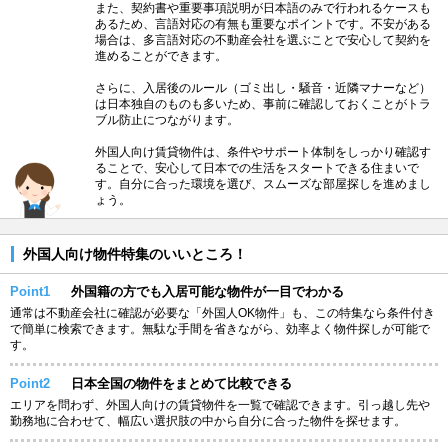
また、契約書や重要事項説明が日本語のみで行われるケースも
あるため、言語対応の有無も重要なポイントです。不安がある
場合は、多言語対応の不動産会社を選ぶことで安心して契約を
進めることができます。
さらに、入居後のルール（ゴミ出し・騒音・近隣マナーなど）
は日本独自のものも多いため、事前に確認しておくことがトラ
ブル防止につながります。
外国人向け賃貸物件は、条件やサポート体制をしっかり確認す
ることで、安心して日本での生活をスタートできる住まいで
す。自分に合った環境を選び、スムーズな部屋探しを進めまし
ょう。
外国人向け物件特集のいいところ！
Point1
外国籍の方でも入居可能な物件が一目でわかる
通常は不動産会社に確認が必要な「外国人OK物件」も、この特集なら条件付き
で簡単に検索できます。無駄な手間を省きながら、効率よく物件探しが可能で
す。
Point2
日本全国の物件をまとめて比較できる
エリアを問わず、外国人向けの賃貸物件を一覧で確認できます。引っ越し先や
勤務地に合わせて、幅広い選択肢の中から自分に合った物件を探せます。