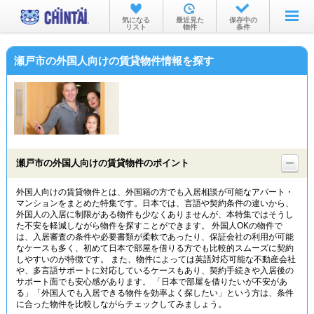
お部屋を探す
気になる
最近見た
保存中の
リスト
物件
条件
沿線・駅から
瀬戸市の外国人向けの賃貸物件情報を探す
住所から
家賃相場から
通勤通学時間から
物件特集から
瀬戸市の外国人向けの賃貸物件のポイント
不動産会社から
外国人向けの賃貸物件とは、外国籍の方でも入居相談が可能なアパート・
マンションをまとめた特集です。日本では、言語や契約条件の違いから、
TOP
外国人の入居に制限がある物件も少なくありませんが、本特集ではそうし
た不安を軽減しながら物件を探すことができます。 外国人OKの物件で
は、入居審査の条件や必要書類が柔軟であったり、保証会社の利用が可能
なケースも多く、初めて日本で部屋を借りる方でも比較的スムーズに契約
しやすいのが特徴です。 また、物件によっては英語対応可能な不動産会社
や、多言語サポートに対応しているケースもあり、契約手続きや入居後の
サポート面でも安心感があります。 「日本で部屋を借りたいが不安があ
る」「外国人でも入居できる物件を効率よく探したい」という方は、条件
に合った物件を比較しながらチェックしてみましょう。