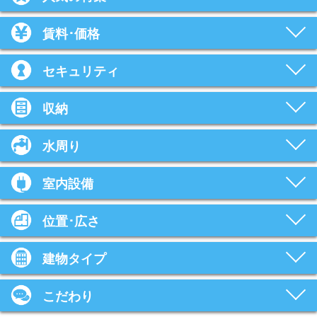
賃料･価格
セキュリティ
収納
水周り
室内設備
位置･広さ
建物タイプ
こだわり