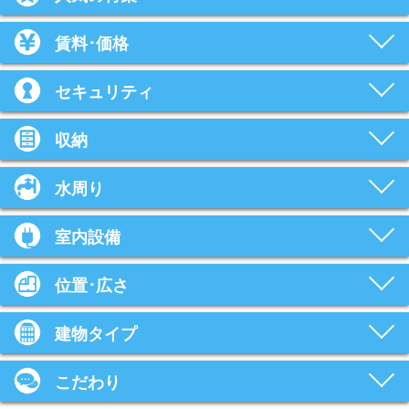
賃料･価格
セキュリティ
収納
水周り
室内設備
位置･広さ
建物タイプ
こだわり