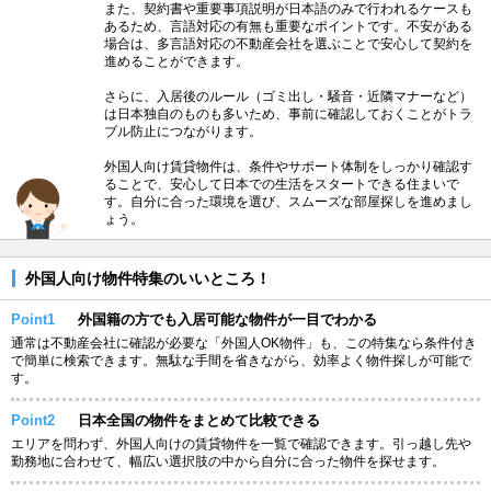
また、契約書や重要事項説明が日本語のみで行われるケースも
あるため、言語対応の有無も重要なポイントです。不安がある
場合は、多言語対応の不動産会社を選ぶことで安心して契約を
進めることができます。
さらに、入居後のルール（ゴミ出し・騒音・近隣マナーなど）
は日本独自のものも多いため、事前に確認しておくことがトラ
ブル防止につながります。
外国人向け賃貸物件は、条件やサポート体制をしっかり確認す
ることで、安心して日本での生活をスタートできる住まいで
す。自分に合った環境を選び、スムーズな部屋探しを進めまし
ょう。
外国人向け物件特集のいいところ！
Point1
外国籍の方でも入居可能な物件が一目でわかる
通常は不動産会社に確認が必要な「外国人OK物件」も、この特集なら条件付き
で簡単に検索できます。無駄な手間を省きながら、効率よく物件探しが可能で
す。
Point2
日本全国の物件をまとめて比較できる
エリアを問わず、外国人向けの賃貸物件を一覧で確認できます。引っ越し先や
勤務地に合わせて、幅広い選択肢の中から自分に合った物件を探せます。