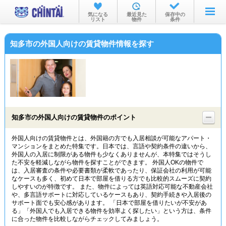
お部屋を探す
気になる
最近見た
保存中の
リスト
物件
条件
沿線・駅から
知多市の外国人向けの賃貸物件情報を探す
住所から
家賃相場から
通勤通学時間から
物件特集から
知多市の外国人向けの賃貸物件のポイント
不動産会社から
外国人向けの賃貸物件とは、外国籍の方でも入居相談が可能なアパート・
マンションをまとめた特集です。日本では、言語や契約条件の違いから、
TOP
外国人の入居に制限がある物件も少なくありませんが、本特集ではそうし
た不安を軽減しながら物件を探すことができます。 外国人OKの物件で
は、入居審査の条件や必要書類が柔軟であったり、保証会社の利用が可能
なケースも多く、初めて日本で部屋を借りる方でも比較的スムーズに契約
しやすいのが特徴です。 また、物件によっては英語対応可能な不動産会社
や、多言語サポートに対応しているケースもあり、契約手続きや入居後の
サポート面でも安心感があります。 「日本で部屋を借りたいが不安があ
る」「外国人でも入居できる物件を効率よく探したい」という方は、条件
に合った物件を比較しながらチェックしてみましょう。