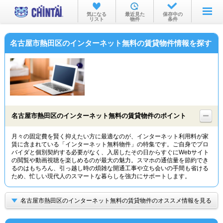
お部屋を探す
気になる
最近見た
保存中の
リスト
物件
条件
沿線・駅から
名古屋市熱田区のインターネット無料の賃貸物件情報を探す
住所から
家賃相場から
通勤通学時間から
物件特集から
名古屋市熱田区のインターネット無料の賃貸物件のポイント
不動産会社から
月々の固定費を賢く抑えたい方に最適なのが、インターネット利用料が家
賃に含まれている「インターネット無料物件」の特集です。ご自身でプロ
TOP
バイダと個別契約する必要がなく、入居したその日からすぐにWebサイト
の閲覧や動画視聴を楽しめるのが最大の魅力。スマホの通信量を節約でき
るのはもちろん、引っ越し時の煩雑な開通工事や立ち会いの手間も省ける
ため、忙しい現代人のスマートな暮らしを強力にサポートします。
名古屋市熱田区のインターネット無料の賃貸物件のオススメ情報を見る