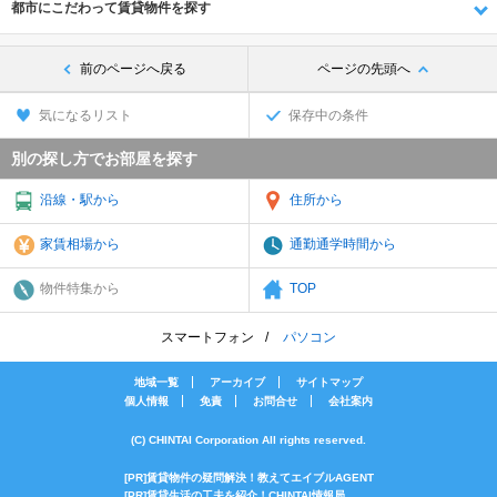
都市にこだわって賃貸物件を探す
前のページへ戻る
ページの先頭へ
気になるリスト
保存中の条件
別の探し方でお部屋を探す
沿線・駅から
住所から
家賃相場から
通勤通学時間から
物件特集から
TOP
スマートフォン
パソコン
地域一覧
アーカイブ
サイトマップ
個人情報
免責
お問合せ
会社案内
(C) CHINTAI Corporation All rights reserved.
[PR]賃貸物件の疑問解決！教えてエイブルAGENT
[PR]賃貸生活の工夫を紹介！CHINTAI情報局