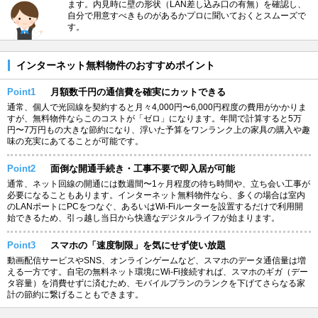
ます。内見時に壁の形状（LAN差し込み口の有無）を確認し、
自分で用意すべきものがあるかプロに聞いておくとスムーズで
す。
インターネット無料物件のおすすめポイント
Point1
月額数千円の通信費を確実にカットできる
通常、個人で光回線を契約すると月々4,000円〜6,000円程度の費用がかかりま
すが、無料物件ならこのコストが「ゼロ」になります。年間で計算すると5万
円〜7万円もの大きな節約になり、浮いた予算をワンランク上の家具の購入や趣
味の充実にあてることが可能です。
Point2
面倒な開通手続き・工事不要で即入居が可能
通常、ネット回線の開通には数週間〜1ヶ月程度の待ち時間や、立ち会い工事が
必要になることもあります。インターネット無料物件なら、多くの場合は室内
のLANポートにPCをつなぐ、あるいはWi-Fiルーターを設置するだけで利用開
始できるため、引っ越し当日から快適なデジタルライフが始まります。
Point3
スマホの「速度制限」を気にせず使い放題
動画配信サービスやSNS、オンラインゲームなど、スマホのデータ通信量は増
える一方です。自宅の無料ネット環境にWi-Fi接続すれば、スマホのギガ（デー
タ容量）を消費せずに済むため、モバイルプランのランクを下げてさらなる家
計の節約に繋げることもできます。