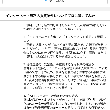
もっと読む
インターネット無料の賃貸物件についてプロに聞いてみた
「無料」という魅力的な条件だからこそ、入居後に後悔しない
ためのプロのチェックポイントを解説します。
1. 「インターネット完備」と「インターネット対応」を混同し
ない
・完備： 大家さんがプロバイダと契約済みで、入居者が無料で
使える物件。 ・対応： 建物に回線は来ているが、契約と月額料
金の支払いは自分で行う物件。 検索時には必ず「完備」または
「無料」と明記されているかを確認しましょう。
2. 通信速度の「安定性」を重視するなら夜間の確認を
無料ネット物件は、1つの回線を建物全体の入居者でシェアする
仕組みです。そのため、夜間など利用者が集中する時間帯に速
度が低下する場合があります。もし仕事でWeb会議を多用した
り、高画質動画を快適に見たかったりする場合は、事前に不動
産会社を通じて「回線の最大速度」や「接続方式（IPv6対応か
等）」を確認してもらうのが賢明です。
3. 「Wi-Fiルーター」が備え付けかを確認
壁のLANポートまでネットが来ていても、無線（Wi-Fi）で使う
ためのルーターが設置されていない物件もあります。その場合
は自分で数千円程度のルーターを購入して設置する必要があり