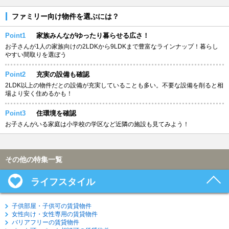
ファミリー向け物件を選ぶには？
Point1
家族みんながゆったり暮らせる広さ！
お子さんが1人の家族向けの2LDKから9LDKまで豊富なラインナップ！暮らし
やすい間取りを選ぼう
Point2
充実の設備も確認
2LDK以上の物件だとの設備が充実していることも多い。不要な設備を削ると相
場より安く住めるかも！
Point3
住環境を確認
お子さんがいる家庭は小学校の学区など近隣の施設も見てみよう！
その他の特集一覧
ライフスタイル
子供部屋・子供可の賃貸物件
女性向け・女性専用の賃貸物件
バリアフリーの賃貸物件