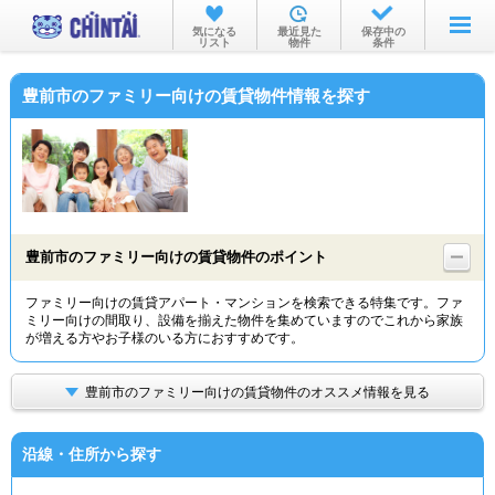
お部屋を探す
気になる
最近見た
保存中の
リスト
物件
条件
沿線・駅から
豊前市のファミリー向けの賃貸物件情報を探す
住所から
家賃相場から
通勤通学時間から
物件特集から
豊前市のファミリー向けの賃貸物件のポイント
不動産会社から
ファミリー向けの賃貸アパート・マンションを検索できる特集です。ファ
ミリー向けの間取り、設備を揃えた物件を集めていますのでこれから家族
TOP
が増える方やお子様のいる方におすすめです。
豊前市のファミリー向けの賃貸物件のオススメ情報を見る
沿線・住所から探す