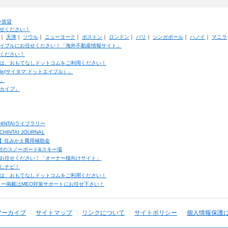
外賃貸
せください！
｜
天津
｜
ソウル
｜
ニューヨーク
｜
ボストン
｜
ロンドン
｜
パリ
｜
シンガポール
｜
ハノイ
｜
マニラ
イブルにお任せください！「海外不動産情報サイト」
ください！
は、おもてなしドットコムをご利用ください！
ble(サイタマ ドットエイブル）」
」
カイブ」
INTAIライブラリー
TAI JOURNAL
ク】住みかえ費用補助金
馬村のスノーボード&スキー場
お任せください！「オーナー様向けサイト」
しナビ！
は、おもてなしドットコムをご利用ください！
ュー掲載はMEO対策サポートにお任せ下さい！
アーカイブ
サイトマップ
リンクについて
サイトポリシー
個人情報保護