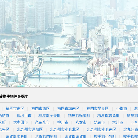
貸物件物件を探す
福岡市南区
福岡市西区
福岡市城南区
福岡市早良区
小郡市
糸島市
那珂川市
糟屋郡宇美町
糟屋郡篠栗町
糟屋郡志免町
糟屋郡
洗町
大牟田市
久留米市
柳川市
八女市
筑後市
大川市
うき
若松区
北九州市戸畑区
北九州市小倉北区
北九州市小倉南区
北九州
遠賀郡水巻町
遠賀郡岡垣町
遠賀郡遠賀町
鞍手郡小竹町
鞍手郡