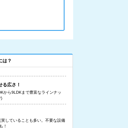
には？
せる広さ！
DKから9LDKまで豊富なラインナッ
う
が充実していることも多い。不要な設備
も！