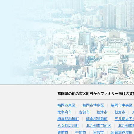
福岡県の他の市区町村からファミリー向けの賃
福岡市東区
福岡市博多区
福岡市中央区
太宰府市
古賀市
福津市
朝倉市
糟屋郡粕屋町
朝倉郡筑前町
三井郡大刀
八女郡広川町
北九州市門司区
北九州市
豊前市
中間市
宮若市
遠賀郡芦屋町