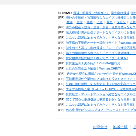
CHINTAI：
賃貸・部屋探し情報サイト
学生向け賃貸
海
[PR]
海外の不動産・賃貸情報ならエイブル海外店にお任
香港
｜
台湾
｜
高雄
｜
上海
｜
蘇州
｜
深セン
｜
広州
[PR]
海外不動産～投資・居住・別荘・資産分散～ならエ
[PR]
法人様向け海外赴任サポートならエイブルにお任せ
[PR]
こんなお部屋に泊まってみたい！そんなお部屋探し
[PR]
埼玉県の不動産オーナー様向けサイト「saitama.a
[PR]
学生の一人暮らし向け賃貸！「エイブル進学応援部
[PR]
過去の掲載物件も探せる！「エイブル賃貸物件アー
[PR]
賃貸物件の疑問解決！教えてエイブルAGENT
[PR]
賃貸生活の工夫を紹介！CHINTAI情報局
[PR]
女性の賃貸生活を応援！Woman.CHINTAI
[PR]
過去から現在に掲載された物件が探せるWoman.CH
[PR]
不動産賃貸仲介業務のプロ向けお役立ちメディア！CHIN
[PR]
引越し後に後悔しても大丈夫【CHINTAI安心パッ
[PR]
エイブル白馬五竜（Hakuba GORYU）長野県白
[PR]
賃貸経営・アパートマンション経営ならエイブルに
[PR]
安くて安心な単身引越し事業者を探すなら単身引越
[PR]
こんなお部屋に泊まってみたい！そんなお部屋探し
[PR]
MEO対策のビジネスプロフィールとストリートビ
お問合せ
地域一覧