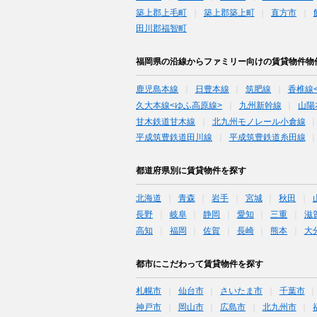
築上郡上毛町
築上郡築上町
直方市
田川郡福智町
福岡県の沿線からファミリー向けの賃貸物件物
鹿児島本線
日豊本線
筑肥線
香椎線
久大本線<ゆふ高原線>
九州新幹線
山陽
甘木鉄道甘木線
北九州モノレール小倉線
平成筑豊鉄道田川線
平成筑豊鉄道糸田線
都道府県別に賃貸物件を探す
北海道
青森
岩手
宮城
秋田
長野
岐阜
静岡
愛知
三重
滋
高知
福岡
佐賀
長崎
熊本
大
都市にこだわって賃貸物件を探す
札幌市
仙台市
さいたま市
千葉市
神戸市
岡山市
広島市
北九州市