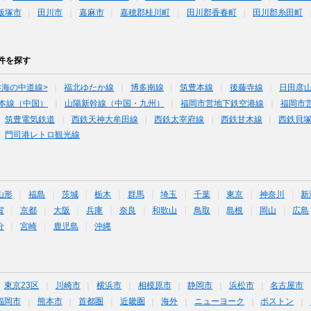
飯塚市
田川市
嘉麻市
嘉穂郡桂川町
田川郡香春町
田川郡糸田町
件を探す
<海の中道線>
福北ゆたか線
博多南線
筑豊本線
後藤寺線
日田彦
本線（中国）
山陽新幹線（中国・九州）
福岡市営地下鉄空港線
福岡市
筑豊電気鉄道
西鉄天神大牟田線
西鉄太宰府線
西鉄甘木線
西鉄貝
門司港レトロ観光線
山形
福島
茨城
栃木
群馬
埼玉
千葉
東京
神奈川
新
賀
京都
大阪
兵庫
奈良
和歌山
鳥取
島根
岡山
広島
分
宮崎
鹿児島
沖縄
東京23区
川崎市
横浜市
相模原市
静岡市
浜松市
名古屋市
福岡市
熊本市
首都圏
近畿圏
海外
ニューヨーク
ボストン