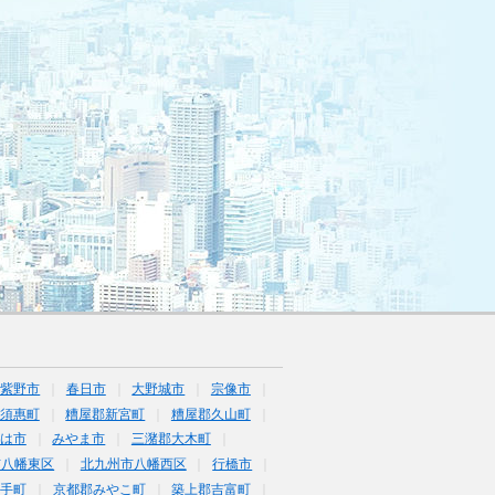
筑紫野市
春日市
大野城市
宗像市
須惠町
糟屋郡新宮町
糟屋郡久山町
は市
みやま市
三潴郡大木町
市八幡東区
北九州市八幡西区
行橋市
鞍手町
京都郡みやこ町
築上郡吉富町