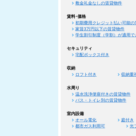
敷金礼金なしの賃貸物件
賃料･価格
初期費用クレジット払い可能の
家賃3万円以下の賃貸物件
学生割引制度（学割）が適用で
セキュリティ
宅配ボックス付き
収納
ロフト付き
収納重
水周り
温水洗浄便座付きの賃貸物件
バス・トイレ別の賃貸物件
室内設備
オール電化
庭付き
都市ガス利用可
光