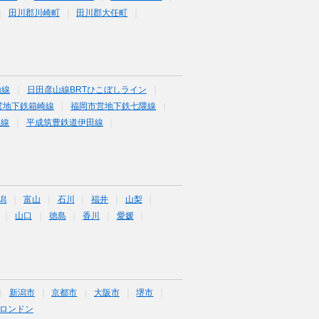
田川郡川崎町
田川郡大任町
山線
日田彦山線BRTひこぼしライン
営地下鉄箱崎線
福岡市営地下鉄七隈線
塚線
平成筑豊鉄道伊田線
潟
富山
石川
福井
山梨
山口
徳島
香川
愛媛
新潟市
京都市
大阪市
堺市
ロンドン