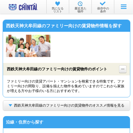
お部屋を探す
気になる
最近見た
保存中の
リスト
物件
条件
沿線・駅から
西鉄天神大牟田線のファミリー向けの賃貸物件情報を探す
住所から
家賃相場から
通勤通学時間から
物件特集から
西鉄天神大牟田線のファミリー向けの賃貸物件のポイント
不動産会社から
ファミリー向けの賃貸アパート・マンションを検索できる特集です。ファ
ミリー向けの間取り、設備を揃えた物件を集めていますのでこれから家族
TOP
が増える方やお子様のいる方におすすめです。
西鉄天神大牟田線のファミリー向けの賃貸物件のオススメ情報を見る
沿線・住所から探す