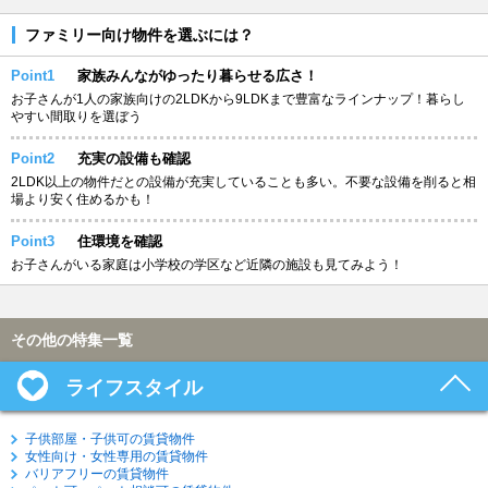
ファミリー向け物件を選ぶには？
Point1
家族みんながゆったり暮らせる広さ！
お子さんが1人の家族向けの2LDKから9LDKまで豊富なラインナップ！暮らし
やすい間取りを選ぼう
Point2
充実の設備も確認
2LDK以上の物件だとの設備が充実していることも多い。不要な設備を削ると相
場より安く住めるかも！
Point3
住環境を確認
お子さんがいる家庭は小学校の学区など近隣の施設も見てみよう！
その他の特集一覧
ライフスタイル
子供部屋・子供可の賃貸物件
女性向け・女性専用の賃貸物件
バリアフリーの賃貸物件