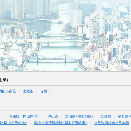
を探す
岡山市南区
倉敷市
赤磐市
）
赤穂線（岡山県内）
津山線
吉備線<桃太郎線>
芸備線
宇野線<
線<岡山電気軌道>
岡山市電清輝橋線<岡山電気軌道>
水島臨海鉄道水島本線