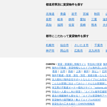
都道府県別に賃貸物件を探す
北海道
青森
岩手
宮城
秋田
長野
岐阜
静岡
愛知
三重
滋
高知
福岡
佐賀
長崎
熊本
大
都市にこだわって賃貸物件を探す
札幌市
仙台市
さいたま市
千葉市
神戸市
岡山市
広島市
北九州市
CHINTAI：
賃貸・部屋探し情報サイト
学生向け賃貸
海
[PR]
海外の不動産・賃貸情報ならエイブル海外店にお任
香港
｜
台湾
｜
高雄
｜
上海
｜
蘇州
｜
深セン
｜
広州
[PR]
海外不動産～投資・居住・別荘・資産分散～ならエ
[PR]
法人様向け海外赴任サポートならエイブルにお任せ
[PR]
こんなお部屋に泊まってみたい！そんなお部屋探し
[PR]
埼玉県の不動産オーナー様向けサイト「saitama.a
[PR]
学生の一人暮らし向け賃貸！「エイブル進学応援部
[PR]
過去の掲載物件も探せる！「エイブル賃貸物件アー
[PR]
賃貸物件の疑問解決！教えてエイブルAGENT
[PR]
賃貸生活の工夫を紹介！CHINTAI情報局