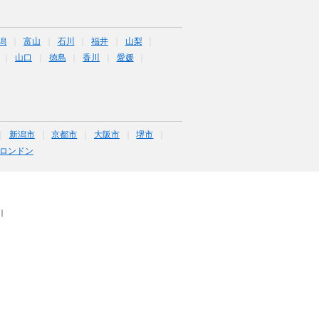
潟
富山
石川
福井
山梨
山口
徳島
香川
愛媛
新潟市
京都市
大阪市
堺市
ロンドン
｜