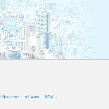
宇野みなと線>
瀬戸大橋線
因美線