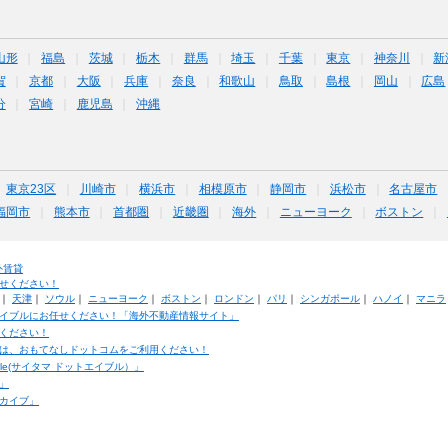
山形
福島
茨城
栃木
群馬
埼玉
千葉
東京
神奈川
新
賀
京都
大阪
兵庫
奈良
和歌山
鳥取
島根
岡山
広島
分
宮崎
鹿児島
沖縄
東京23区
川崎市
横浜市
相模原市
静岡市
浜松市
名古屋市
福岡市
熊本市
首都圏
近畿圏
海外
ニューヨーク
ボストン
外賃貸
せください！
｜
天津
｜
ソウル
｜
ニューヨーク
｜
ボストン
｜
ロンドン
｜
パリ
｜
シンガポール
｜
ハノイ
｜
マニラ
イブルにお任せください！「海外不動産情報サイト」
ください！
は、おもてなしドットコムをご利用ください！
ble(サイタマ ドットエイブル）」
」
カイブ」