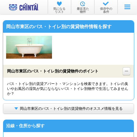
お部屋を探す
気になる
最近見た
保存中の
リスト
物件
条件
沿線・駅から
岡山市東区のバス・トイレ別の賃貸物件情報を探す
住所から
家賃相場から
通勤通学時間から
物件特集から
岡山市東区のバス・トイレ別の賃貸物件のポイント
不動産会社から
バス・トイレ別の賃貸アパート・マンションを検索できます。トイレの臭
いやお風呂の湿気が気にならないバス・トイレ別物件で生活してみません
TOP
か？
岡山市東区のバス・トイレ別の賃貸物件のオススメ情報を見る
沿線・住所から探す