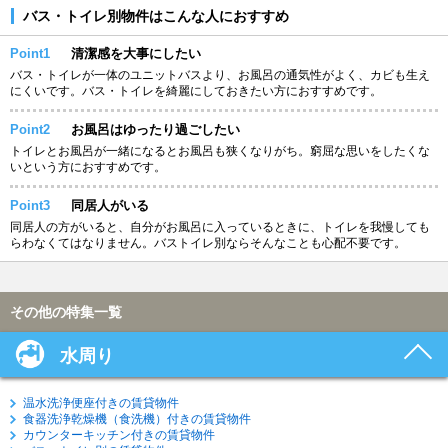
バス・トイレ別物件はこんな人におすすめ
Point1
清潔感を大事にしたい
バス・トイレが一体のユニットバスより、お風呂の通気性がよく、カビも生え
にくいです。バス・トイレを綺麗にしておきたい方におすすめです。
Point2
お風呂はゆったり過ごしたい
トイレとお風呂が一緒になるとお風呂も狭くなりがち。窮屈な思いをしたくな
いという方におすすめです。
Point3
同居人がいる
同居人の方がいると、自分がお風呂に入っているときに、トイレを我慢しても
らわなくてはなりません。バストイレ別ならそんなことも心配不要です。
その他の特集一覧
水周り
温水洗浄便座付きの賃貸物件
食器洗浄乾燥機（食洗機）付きの賃貸物件
カウンターキッチン付きの賃貸物件