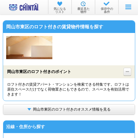
お部屋を探す
気になる
最近見た
保存中の
リスト
物件
条件
沿線・駅から
岡山市東区のロフト付きの賃貸物件情報を探す
住所から
家賃相場から
通勤通学時間から
物件特集から
岡山市東区のロフト付きのポイント
不動産会社から
ロフト付きの賃貸アパート・マンションを検索できる特集です。ロフトは
居住スペースだけでなく荷物置きにもできるので、スペースを有効活用で
TOP
きます！
岡山市東区のロフト付きのオススメ情報を見る
沿線・住所から探す