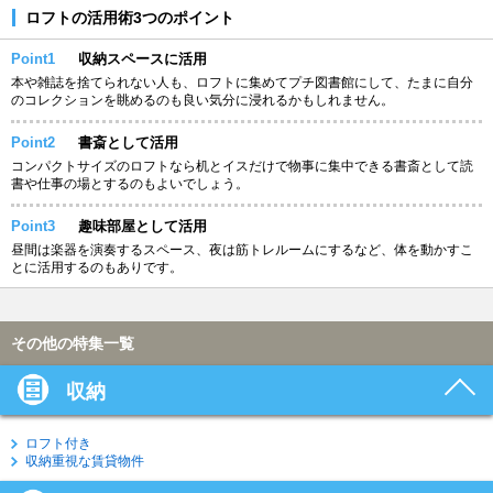
ロフトの活用術3つのポイント
Point1
収納スペースに活用
本や雑誌を捨てられない人も、ロフトに集めてプチ図書館にして、たまに自分
のコレクションを眺めるのも良い気分に浸れるかもしれません。
Point2
書斎として活用
コンパクトサイズのロフトなら机とイスだけで物事に集中できる書斎として読
書や仕事の場とするのもよいでしょう。
Point3
趣味部屋として活用
昼間は楽器を演奏するスペース、夜は筋トレルームにするなど、体を動かすこ
とに活用するのもありです。
その他の特集一覧
収納
ロフト付き
収納重視な賃貸物件