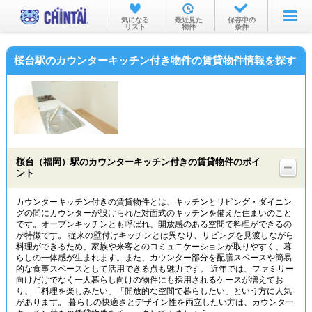
お部屋を探す
気になる
最近見た
保存中の
リスト
物件
条件
沿線・駅から
桜台駅のカウンターキッチン付き物件の賃貸物件情報を探す
住所から
家賃相場から
通勤通学時間から
物件特集から
桜台（福岡）駅のカウンターキッチン付きの賃貸物件のポイ
ント
不動産会社から
カウンターキッチン付きの賃貸物件とは、キッチンとリビング・ダイニン
TOP
グの間にカウンターが設けられた対面式のキッチンを備えた住まいのこと
です。オープンキッチンとも呼ばれ、開放感のある空間で料理ができるの
が特徴です。 従来の壁付けキッチンとは異なり、リビングを見渡しながら
料理ができるため、家族や来客とのコミュニケーションが取りやすく、暮
らしの一体感が生まれます。また、カウンター部分を配膳スペースや簡易
的な食事スペースとして活用できる点も魅力です。 近年では、ファミリー
向けだけでなく一人暮らし向けの物件にも採用されるケースが増えてお
り、「料理を楽しみたい」「開放的な空間で暮らしたい」という方に人気
があります。 暮らしの快適さとデザイン性を両立したい方は、カウンター