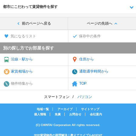
都市にこだわって賃貸物件を探す
前のページへ戻る
ページの先頭へ
気になるリスト
保存中の条件
別の探し方でお部屋を探す
沿線・駅から
住所から
家賃相場から
通勤通学時間から
物件特集から
TOP
スマートフォン
パソコン
地域一覧
アーカイブ
サイトマップ
個人情報
免責
お問合せ
会社案内
(C) CHINTAI Corporation All rights reserved.
[PR]賃貸物件の疑問解決！教えてエイブルAGENT