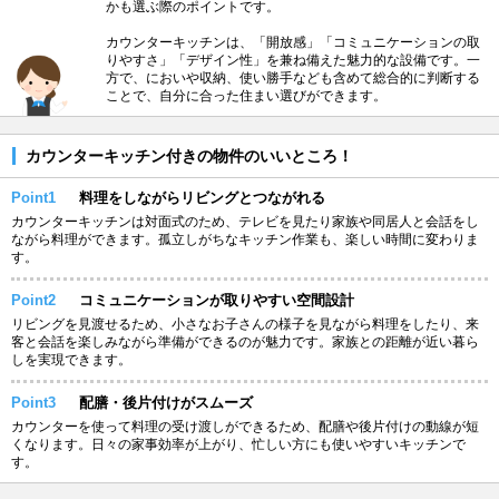
かも選ぶ際のポイントです。
カウンターキッチンは、「開放感」「コミュニケーションの取
りやすさ」「デザイン性」を兼ね備えた魅力的な設備です。一
方で、においや収納、使い勝手なども含めて総合的に判断する
ことで、自分に合った住まい選びができます。
カウンターキッチン付きの物件のいいところ！
Point1
料理をしながらリビングとつながれる
カウンターキッチンは対面式のため、テレビを見たり家族や同居人と会話をし
ながら料理ができます。孤立しがちなキッチン作業も、楽しい時間に変わりま
す。
Point2
コミュニケーションが取りやすい空間設計
リビングを見渡せるため、小さなお子さんの様子を見ながら料理をしたり、来
客と会話を楽しみながら準備ができるのが魅力です。家族との距離が近い暮ら
しを実現できます。
Point3
配膳・後片付けがスムーズ
カウンターを使って料理の受け渡しができるため、配膳や後片付けの動線が短
くなります。日々の家事効率が上がり、忙しい方にも使いやすいキッチンで
す。