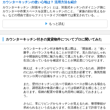
カウンターキッチンの使い心地は？ 活用方法を紹介
カウンターキッチン（対面キッチン）とは、対面式キッチンのダイニング側に
カウンターや作業スペースを設置したキッチンのこと。「家族の顔が見えるか
ら」などの理由で昔からファミリータイプの物件では重宝されている。...
もっと読む
カウンターキッチン付きの賃貸物件についてプロに聞いてみた
カウンターキッチン付き物件を選ぶ際は、「開放感」と「使い
勝手」のバランスを考えることが大切です。見た目のおしゃれ
さや開放的な空間に魅力を感じて選ぶ方も多いですが、実際の
生活に合っているかを確認することが満足度につながります。
例えば、キッチンがリビングと一体になっているため、調理中
のにおいや煙が広がりやすい点には注意が必要です。換気性能
やコンロ周りの設備をチェックしておくと安心です。
また、壁付けキッチンに比べて収納スペースが限られる場合も
あり、調理器具や食器の量によっては収納不足を感じることが
あります。収納の配置や容量も内見時に確認しておきましょ
う。
さらに、常にリビングからキッチンが見えるため、整理整頓が
求められるという点もあります。生活感をどこまで許容できる