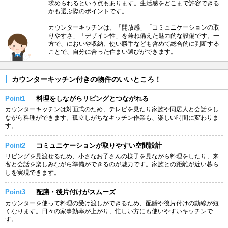
求められるという点もあります。生活感をどこまで許容できる
かも選ぶ際のポイントです。
カウンターキッチンは、「開放感」「コミュニケーションの取
りやすさ」「デザイン性」を兼ね備えた魅力的な設備です。一
方で、においや収納、使い勝手なども含めて総合的に判断する
ことで、自分に合った住まい選びができます。
カウンターキッチン付きの物件のいいところ！
Point1
料理をしながらリビングとつながれる
カウンターキッチンは対面式のため、テレビを見たり家族や同居人と会話をし
ながら料理ができます。孤立しがちなキッチン作業も、楽しい時間に変わりま
す。
Point2
コミュニケーションが取りやすい空間設計
リビングを見渡せるため、小さなお子さんの様子を見ながら料理をしたり、来
客と会話を楽しみながら準備ができるのが魅力です。家族との距離が近い暮ら
しを実現できます。
Point3
配膳・後片付けがスムーズ
カウンターを使って料理の受け渡しができるため、配膳や後片付けの動線が短
くなります。日々の家事効率が上がり、忙しい方にも使いやすいキッチンで
す。