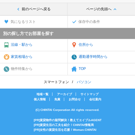
前のページへ戻る
ページの先頭へ
気になるリスト
保存中の条件
別の探し方でお部屋を探す
沿線・駅から
住所から
家賃相場から
通勤通学時間から
物件特集から
TOP
スマートフォン
パソコン
地域一覧
アーカイブ
サイトマップ
個人情報
免責
お問合せ
会社案内
(C) CHINTAI Corporation All rights reserved.
[PR]賃貸物件の疑問解決！教えてエイブルAGENT
[PR]賃貸生活の工夫を紹介！CHINTAI情報局
[PR]女性の賃貸生活を応援！Woman.CHINTAI