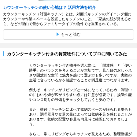
カウンターキッチンの使い心地は？ 活用方法を紹介
カウンターキッチン（対面キッチン）とは、対面式キッチンのダイニング側に
カウンターや作業スペースを設置したキッチンのこと。「家族の顔が見えるか
ら」などの理由で昔からファミリータイプの物件では重宝されている。...
もっと読む
カウンターキッチン付きの賃貸物件についてプロに聞いてみた
カウンターキッチン付き物件を選ぶ際は、「開放感」と「使い
勝手」のバランスを考えることが大切です。見た目のおしゃれ
さや開放的な空間に魅力を感じて選ぶ方も多いですが、実際の
生活に合っているかを確認することが満足度につながります。
例えば、キッチンがリビングと一体になっているため、調理中
のにおいや煙が広がりやすい点には注意が必要です。換気性能
やコンロ周りの設備をチェックしておくと安心です。
また、壁付けキッチンに比べて収納スペースが限られる場合も
あり、調理器具や食器の量によっては収納不足を感じることが
あります。収納の配置や容量も内見時に確認しておきましょ
う。
さらに、常にリビングからキッチンが見えるため、整理整頓が