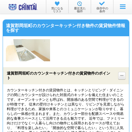
お部屋を探す
気になる
最近見た
保存中の
リスト
物件
条件
沿線・駅から
遠賀郡岡垣町のカウンターキッチン付き物件の賃貸物件情報
住所から
を探す
家賃相場から
通勤通学時間から
物件特集から
遠賀郡岡垣町のカウンターキッチン付きの賃貸物件のポイン
不動産会社から
ト
TOP
カウンターキッチン付きの賃貸物件とは、キッチンとリビング・ダイニン
グの間にカウンターが設けられた対面式のキッチンを備えた住まいのこと
です。オープンキッチンとも呼ばれ、開放感のある空間で料理ができるの
が特徴です。 従来の壁付けキッチンとは異なり、リビングを見渡しながら
料理ができるため、家族や来客とのコミュニケーションが取りやすく、暮
らしの一体感が生まれます。また、カウンター部分を配膳スペースや簡易
的な食事スペースとして活用できる点も魅力です。 近年では、ファミリー
向けだけでなく一人暮らし向けの物件にも採用されるケースが増えてお
り、「料理を楽しみたい」「開放的な空間で暮らしたい」という方に人気